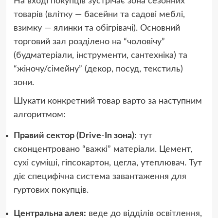
На вході покупців зустрічає зона сезонних
товарів (влітку — басейни та садові меблі,
взимку — ялинки та обігрівачі). Основний
торговий зал розділено на “чоловічу”
(будматеріали, інструменти, сантехніка) та
“жіночу/сімейну” (декор, посуд, текстиль)
зони.
Шукати конкретний товар варто за наступним
алгоритмом:
Правий сектор (Drive-In зона):
тут
сконцентровано “важкі” матеріали. Цемент,
сухі суміші, гіпсокартон, цегла, утеплювач. Тут
діє специфічна система завантаження для
гуртових покупців.
Центральна алея:
веде до відділів освітлення,