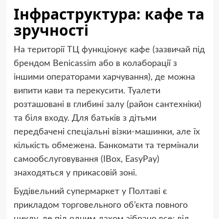
Інфраструктура: кафе та
зручності
На території ТЦ функціонує кафе (зазвичай під
брендом Benicassim або в колаборації з
іншими операторами харчування), де можна
випити кави та перекусити. Туалети
розташовані в глибині залу (район сантехніки)
та біля входу. Для батьків з дітьми
передбачені спеціальні візки-машинки, але їх
кількість обмежена. Банкомати та термінали
самообслуговування (IBox, EasyPay)
знаходяться у прикасовій зоні.
Будівельний супермаркет у Полтаві є
прикладом торговельного об’єкта повного
циклу, де під одним дахом зібрано все: від