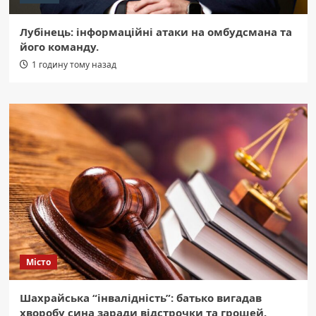
Лубінець: інформаційні атаки на омбудсмана та
його команду.
1 годину тому назад
Місто
Шахрайська “інвалідність”: батько вигадав
хворобу сина заради відстрочки та грошей.