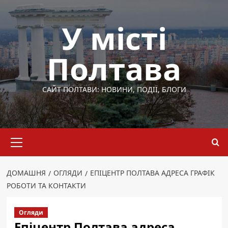
Перейти
до
У місті
вмісту
Полтава
САЙТ ПОЛТАВИ: НОВИНИ, ПОДІЇ, БЛОГИ
Основне
меню
ДОМАШНЯ
ОГЛЯДИ
ЕПІЦЕНТР ПОЛТАВА АДРЕСА ГРАФІК
РОБОТИ ТА КОНТАКТИ
Огляди
Епіцентр Полтава адреса