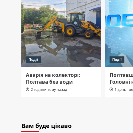
Події
Події
Аварія на колекторі:
Полтавщ
Полтава без води
Головні 
2 години тому назад
1 день то
Вам буде цікаво