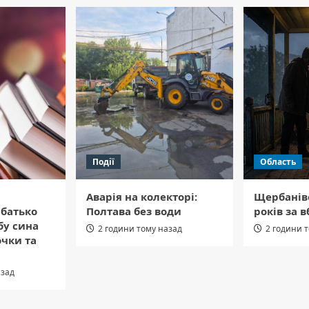
Події
Область
Аварія на колекторі:
Щербанів
 батько
Полтава без води
років за в
бу сина
2 години тому назад
2 години 
очки та
азад