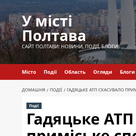
Перейти
до
У місті
вмісту
Полтава
САЙТ ПОЛТАВИ: НОВИНИ, ПОДІЇ, БЛОГИ
Місто
Події
Область
Огляди
Блоги
ДОМАШНЯ
ПОДІЇ
ГАДЯЦЬКЕ АТП СКАСУВАЛО ПРИ
Події
Гадяцьке АТП
приміське сп