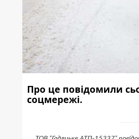
Про це повідомили сьо
соцмережі.
ТОВ “Гадяцьке АТП-15337” повідо