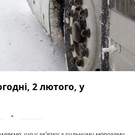
годні, 2 лютого, у
мляємо, що у зв’язку з сильними морозами