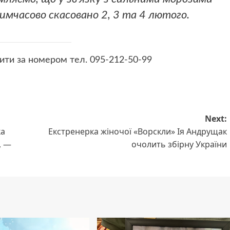
имчасово скасовано 2, 3 та 4 лютого.
нити за номером тел. 095-212-50-99
Next:
ка
Екстренерка жіночої «Ворскли» Ія Андрущак
, —
очолить збірну України