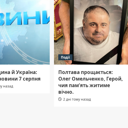
Події
ина й Україна:
Полтава прощається:
новини 7 серпня
Олег Омельченко, Герой,
чия пам’ять житиме
му назад
вічно.
2 дні тому назад