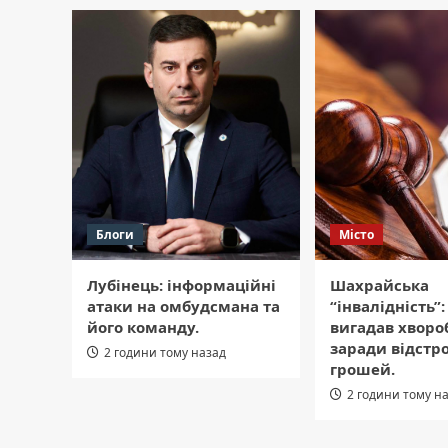
Блоги
Місто
Лубінець: інформаційні
Шахрайська
атаки на омбудсмана та
“інвалідність”:
його команду.
вигадав хворо
заради відстр
2 години тому назад
грошей.
2 години тому н