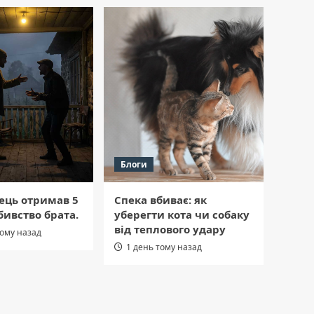
Блоги
ець отримав 5
Спека вбиває: як
бивство брата.
уберегти кота чи собаку
від теплового удару
тому назад
1 день тому назад