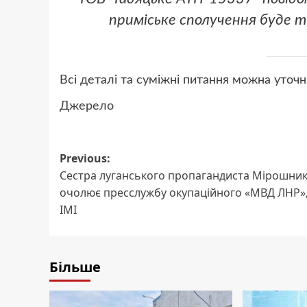
приміське сполучення буде т
Всі деталі та суміжні питання можна уточ
Джерело
Post
Previous:
Сестра луганського пропагандиста Мірошни
navigation
очолює пресслужбу окупаційного «МВД ЛНР»
ІМІ
Більше