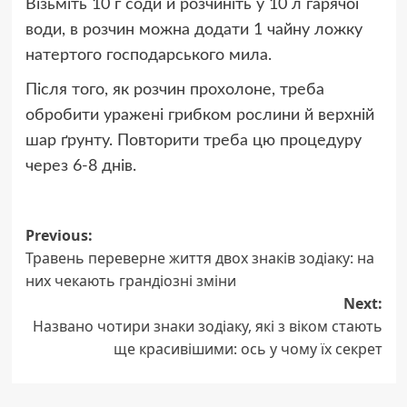
Візьміть 10 г соди й розчиніть у 10 л гарячої
води, в розчин можна додати 1 чайну ложку
натертого господарського мила.
Після того, як розчин прохолоне, треба
обробити уражені грибком рослини й верхній
шар ґрунту. Повторити треба цю процедуру
через 6-8 днів.
Post
Previous:
Травень переверне життя двох знаків зодіаку: на
navigation
них чекають грандіозні зміни
Next:
Названо чотири знаки зодіаку, які з віком стають
ще красивішими: ось у чому їх секрет