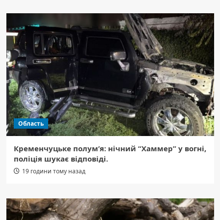
Область
Кременчуцьке полум’я: нічний “Хаммер” у вогні,
поліція шукає відповіді.
19 години тому назад