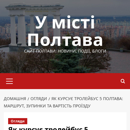
Перейти
до
У місті
вмісту
Полтава
САЙТ ПОЛТАВИ: НОВИНИ, ПОДІЇ, БЛОГИ
Основне
меню
ДОМАШНЯ
ОГЛЯДИ
ЯК КУРСУЄ ТРОЛЕЙБУС 5 ПОЛТАВА:
МАРШРУТ, ЗУПИНКИ ТА ВАРТІСТЬ ПРОЇЗДУ
Огляди
Як курсує тролейбус 5