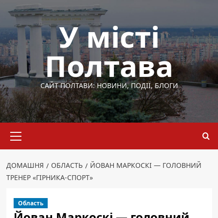
Перейти
до
У місті
вмісту
Полтава
САЙТ ПОЛТАВИ: НОВИНИ, ПОДІЇ, БЛОГИ
Основне
меню
ДОМАШНЯ
ОБЛАСТЬ
ЙОВАН МАРКОСКІ — ГОЛОВНИЙ
ТРЕНЕР «ГІРНИКА-СПОРТ»
Область
Йован Маркоскі — головний