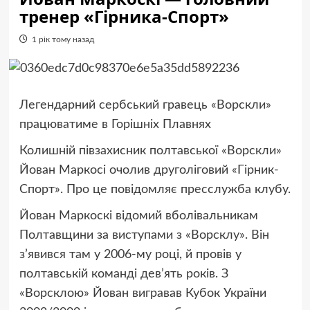
тренер «Гірника-Спорт»
1 рік тому назад
Легендарний сербський гравець «Ворскли»
працюватиме в Горішніх Плавнях
Колишній півзахисник полтавської «Ворскли»
Йован Маркосі очолив друголіговий «Гірник-
Спорт». Про це повідомляє пресслужба клубу.
Йован Маркоскі відомий вболівальникам
Полтавщини за виступами з «Ворсклу». Він
з’явився там у 2006-му році, й провів у
полтавській команді дев’ять років. З
«Ворсклою» Йован вигравав Кубок України