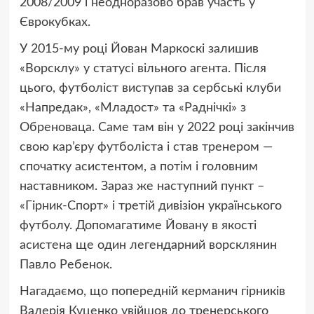
2008/2009 і неодноразово брав участь у
Єврокубках.
У 2015-му році Йован Маркоскі залишив
«Ворсклу» у статусі вільного агента. Після
цього, футболіст виступав за сербські клуби
«Напредак», «Младост» та «Раднічкі» з
Обреноваца. Саме там він у 2022 році закінчив
свою кар’єру футболіста і став тренером —
спочатку асистентом, а потім і головним
наставником. Зараз же наступний пункт –
«Гірник-Спорт» і третій дивізіон українського
футболу. Допомагатиме Йовану в якості
асистена ще один легендарний ворсклянин
Павло Ребенок.
Нагадаємо, що попередній керманич гірників
Валерія Куценко увійшов до тренерського