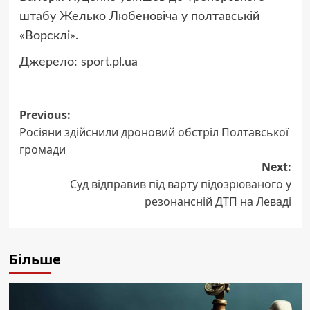
штабу Желько Любеновіча у полтавській
«Ворсклі».
Джерело:
sport.pl.ua
Post
Previous:
Росіяни здійснили дроновий обстріл Полтавської
navigation
громади
Next:
Суд відправив під варту підозрюваного у
резонансній ДТП на Леваді
Більше