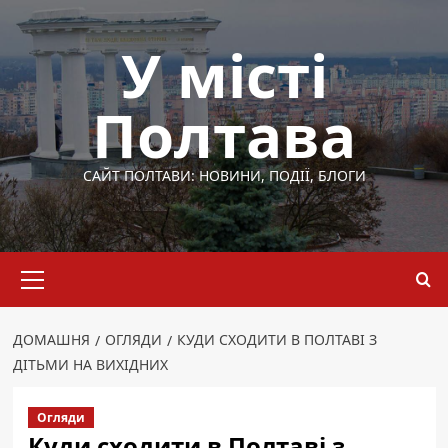
Перейти
до
У місті
вмісту
Полтава
САЙТ ПОЛТАВИ: НОВИНИ, ПОДІЇ, БЛОГИ
Основне
меню
ДОМАШНЯ
ОГЛЯДИ
КУДИ СХОДИТИ В ПОЛТАВІ З
ДІТЬМИ НА ВИХІДНИХ
Огляди
Куди сходити в Полтаві з