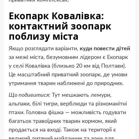
приватних комплексах.
Екопарк Ковалівка:
контактний зоопарк
поблизу міста
Якщо розглядати варіанти,
куди повести дітей
за межі міста, безумовним лідером є Екопарк
у селі Ковалівка (близько 20 км від Полтави).
Це масштабний приватний зоопарк, де умови
утримання тварин наближені до природних.
Що подивитися:
Тут мешкають лемури,
альпаки, білі тигри, верблюди та різноманітні
птахи. Головна фішка — можливість годувати
багатьох травоїдних тварин кормом, який
продається на вході. Також на території є
великий дитячий майданчик та зони для