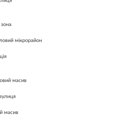
улиця
 зона
овий мікрорайон
ція
овий масив
вулиця
й масив