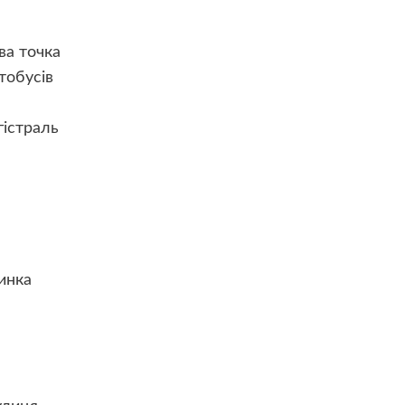
ва точка
тобусів
істраль
инка