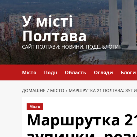
Перейти
до
У місті
вмісту
Полтава
САЙТ ПОЛТАВИ: НОВИНИ, ПОДІЇ, БЛОГИ
Місто
Події
Область
Огляди
Блоги
ДОМАШНЯ
МІСТО
МАРШРУТКА 21 ПОЛТАВА: ЗУПИ
Місто
Маршрутка 21
зупинки, роз