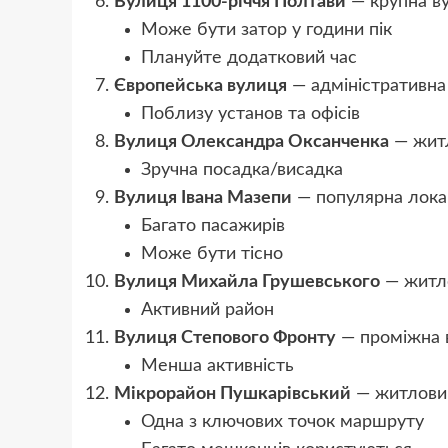
Вулиця 1100-річчя Полтави
— крупна в
Може бути затор у години пік
Плануйте додатковий час
Європейська вулиця
— адміністративна
Поблизу установ та офісів
Вулиця Олександра Оксанченка
— житл
Зручна посадка/висадка
Вулиця Івана Мазепи
— популярна лока
Багато пасажирів
Може бути тісно
Вулиця Михайла Грушевського
— житл
Активний район
Вулиця Степового Фронту
— проміжна 
Менша активність
Мікрорайон Пушкарівський
— житлови
Одна з ключових точок маршруту