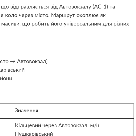
о відправляється від Автовокзалу (АС-1) та
вне коло через місто. Маршрут охоплює як
і масиви, що робить його універсальним для різних
істо → Автовокзал)
арівський
айони
Значення
Кільцевий через Автовокзал, м/н
Пушкарівський