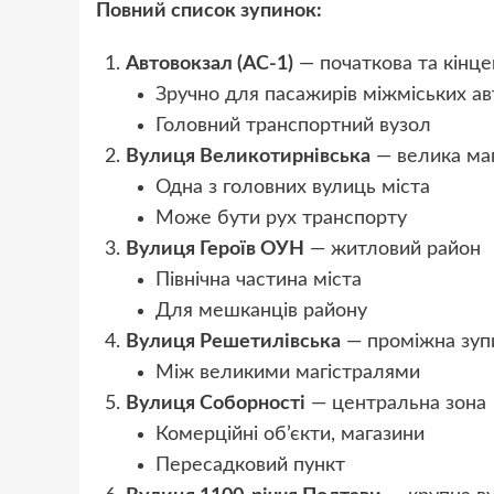
Повний список зупинок:
Автовокзал (АС-1)
— початкова та кінце
Зручно для пасажирів міжміських ав
Головний транспортний вузол
Вулиця Великотирнівська
— велика маг
Одна з головних вулиць міста
Може бути рух транспорту
Вулиця Героїв ОУН
— житловий район
Північна частина міста
Для мешканців району
Вулиця Решетилівська
— проміжна зуп
Між великими магістралями
Вулиця Соборності
— центральна зона
Комерційні об’єкти, магазини
Пересадковий пункт