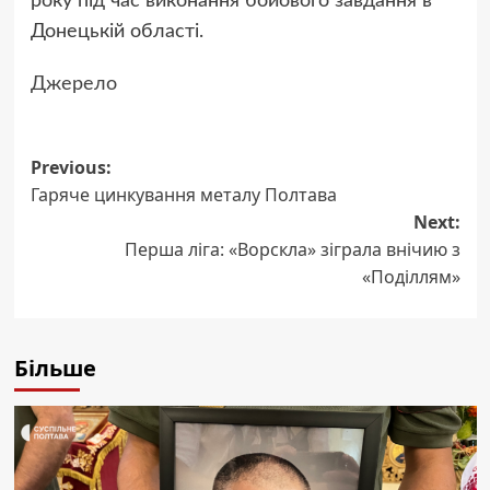
року під час виконання бойового завдання в
Донецькій області.
Джерело
Post
Previous:
Гаряче цинкування металу Полтава
navigation
Next:
Перша ліга: «Ворскла» зіграла внічию з
«Поділлям»
Більше