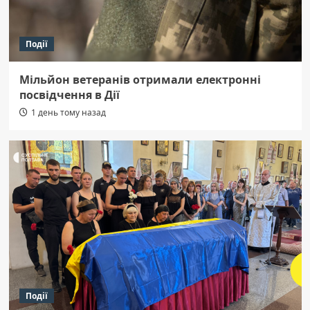
Події
Мільйон ветеранів отримали електронні
посвідчення в Дії
1 день тому назад
Події