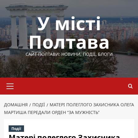
Перейти
до
У місті
вмісту
Полтава
САЙТ ПОЛТАВИ: НОВИНИ, ПОДІЇ, БЛОГИ
Основне
меню
ДОМАШНЯ
ПОДІЇ
МАТЕРІ ПОЛЕГЛОГО ЗАХИСНИКА ОЛЕГА
МАРТИША ПЕРЕДАЛИ ОРДЕН “ЗА МУЖНІСТЬ”
Події
Матері полеглого Захисника