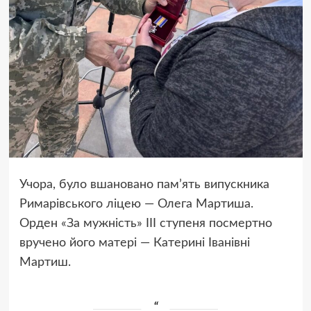
Учора, було вшановано пам’ять випускника
Римарівського ліцею — Олега Мартиша.
Орден «За мужність» III ступеня посмертно
вручено його матері — Катерині Іванівні
Мартиш.