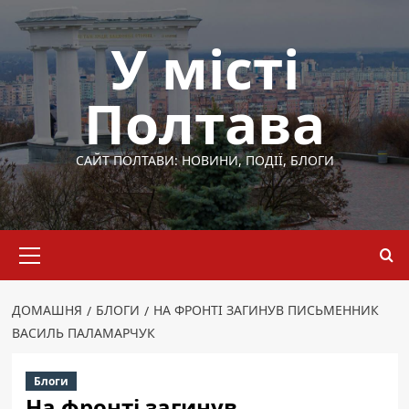
Перейти
до
У місті
вмісту
Полтава
САЙТ ПОЛТАВИ: НОВИНИ, ПОДІЇ, БЛОГИ
Основне
меню
ДОМАШНЯ
БЛОГИ
НА ФРОНТІ ЗАГИНУВ ПИСЬМЕННИК
ВАСИЛЬ ПАЛАМАРЧУК
Блоги
На фронті загинув