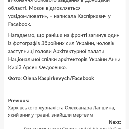
виконання бойового завдання в Донецькій
області. Мозок відмовляється
усвідомлювати», – написала Каспіркевич у
Facebook.
Нагадаємо, що раніше на фронті загинув один
із фотографів Збройних сил України, чоловік
заступниці голови Архітектурної палати
Національної спілки архітекторів України Анни
Кирій Арсен Федосенко.
Фото: Olena Kaspirkevych/Facebook
Post
Previous:
Харківського журналіста Олександра Лапшина,
navigation
який зник у травні, знайшли мертвим
Next: