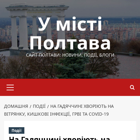
Перейти
до
У місті
вмісту
Полтава
САЙТ ПОЛТАВИ: НОВИНИ, ПОДІЇ, БЛОГИ
Основне
меню
ДОМАШНЯ
ПОДІЇ
НА ГАДЯЧЧИНІ ХВОРІЮТЬ НА
ВІТРЯНКУ, КИШКОВІ ІНФЕКЦІЇ, ГРВІ ТА COVID-19
Події
На Гадяччині хворіють на