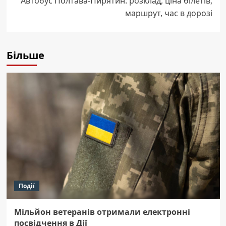
Автобус Полтава-Пирятин: розклад, ціна білетів,
маршрут, час в дорозі
Більше
Події
Мільйон ветеранів отримали електронні
посвідчення в Дії