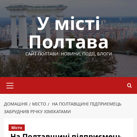
Перейти
до
У місті
вмісту
Полтава
САЙТ ПОЛТАВИ: НОВИНИ, ПОДІЇ, БЛОГИ
Основне
меню
ДОМАШНЯ
МІСТО
НА ПОЛТАВЩИНІ ПІДПРИЄМЕЦЬ
ЗАБРУДНИВ РІЧКУ ХІМІКАТАМИ
Місто
На Полтавщині підприємець