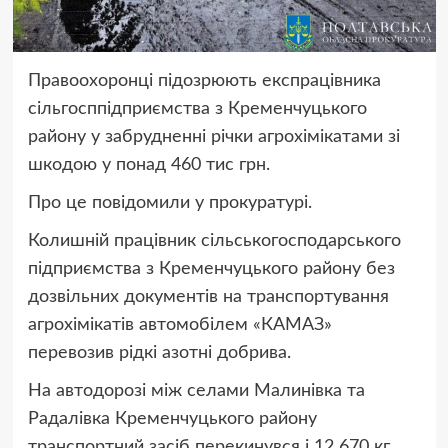
Правоохоронці підозрюють експрацівника
сільгосппідприємства з Кременчуцького
району у забрудненні річки агрохімікатами зі
шкодою у понад 460 тис грн.
Про це повідомили у прокуратурі.
Колишній працівник сільськогосподарського
підприємства з Кременчуцького району без
дозвільних документів на транспортування
агрохімікатів автомобілем «КАМАЗ»
перевозив рідкі азотні добрива.
На автодорозі між селами Малинівка та
Радалівка Кременчуцького району
транспортний засіб перекинувся і 12 670 кг