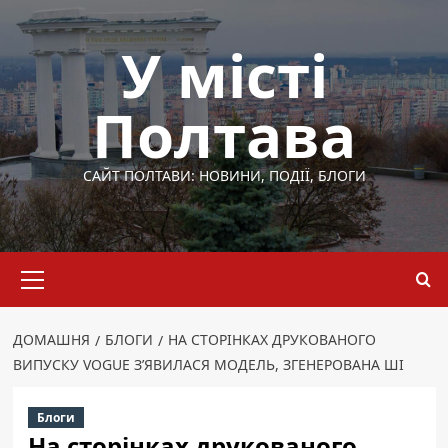
Перейти
до
У місті
вмісту
Полтава
САЙТ ПОЛТАВИ: НОВИНИ, ПОДІЇ, БЛОГИ
Основне
меню
ДОМАШНЯ
БЛОГИ
НА СТОРІНКАХ ДРУКОВАНОГО
ВИПУСКУ VOGUE З’ЯВИЛАСЯ МОДЕЛЬ, ЗГЕНЕРОВАНА ШІ
Блоги
На сторінках друкованого