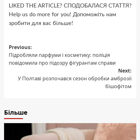
LIKED THE ARTICLE? СПОДОБАЛАСЯ СТАТТЯ?
Help us do more for you! Допоможіть нам
зробити для вас більше!
Post
Previous:
Підробляли парфуми і косметику: поліція
navigation
повідомила про підозру фігурантам справи
Next:
У Полтаві розпочався сезон обробки амброзії
бішофітом
Більше