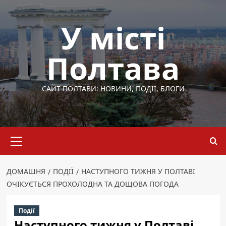
Перейти
до
У місті
вмісту
Полтава
САЙТ ПОЛТАВИ: НОВИНИ, ПОДІЇ, БЛОГИ
Основне
меню
ДОМАШНЯ
ПОДІЇ
НАСТУПНОГО ТИЖНЯ У ПОЛТАВІ
ОЧІКУЄТЬСЯ ПРОХОЛОДНА ТА ДОЩОВА ПОГОДА
Події
Наступного тижня у Полтаві