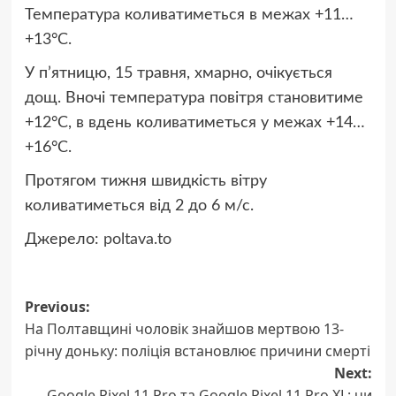
Температура коливатиметься в межах +11…
+13°C.
У п’ятницю, 15 травня, хмарно, очікується
дощ. Вночі температура повітря становитиме
+12°C, в вдень коливатиметься у межах +14…
+16°C.
Протягом тижня швидкість вітру
коливатиметься від 2 до 6 м/с.
Джерело:
poltava.to
Post
Previous:
На Полтавщині чоловік знайшов мертвою 13-
navigation
річну доньку: поліція встановлює причини смерті
Next:
Google Pixel 11 Pro та Google Pixel 11 Pro XL: чи