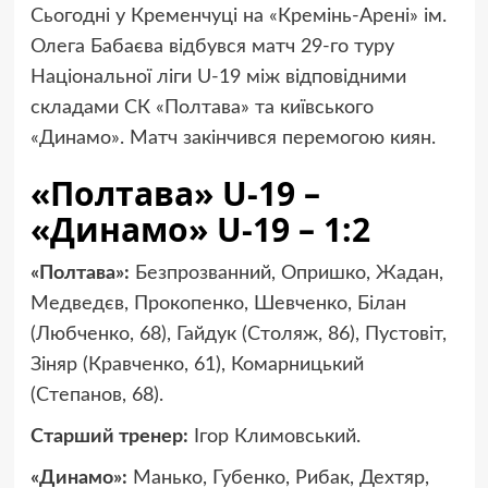
Сьогодні у Кременчуці на «Кремінь-Арені» ім.
Олега Бабаєва відбувся матч 29-го туру
Національної ліги U-19 між відповідними
складами СК «Полтава» та київського
«Динамо». Матч закінчився перемогою киян.
«Полтава» U-19 –
«Динамо» U-19 – 1:2
«Полтава»:
Безпрозванний, Опришко, Жадан,
Медведєв, Прокопенко, Шевченко, Білан
(Любченко, 68), Гайдук (Столяж, 86), Пустовіт,
Зіняр (Кравченко, 61), Комарницький
(Степанов, 68).
Старший тренер:
Ігор Климовський.
«Динамо»:
Манько, Губенко, Рибак, Дехтяр,