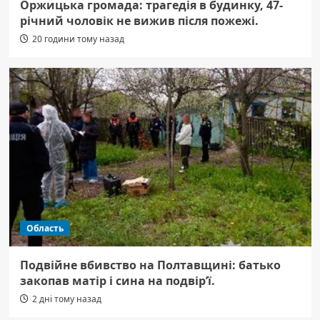
Оржицька громада: трагедія в будинку, 47-
річний чоловік не вижив після пожежі.
20 години тому назад
Область
Подвійне вбивство на Полтавщині: батько
закопав матір і сина на подвір’ї.
2 дні тому назад