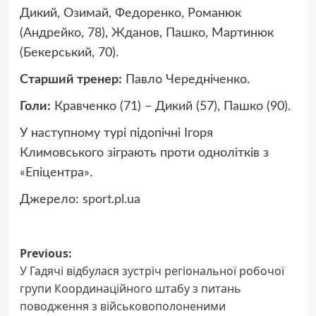
Дикий, Озимай, Федоренко, Романюк
(Андрейко, 78), Жданов, Пашко, Мартинюк
(Бекерський, 70).
Старший тренер:
Павло Чередніченко.
Голи:
Кравченко (71) – Дикий (57), Пашко (90).
У наступному турі підопічні Ігоря
Климовського зіграють проти однолітків з
«Епіцентра».
Джерело:
sport.pl.ua
Post
Previous:
У Гадячі відбулася зустріч регіональної робочої
navigation
групи Координаційного штабу з питань
поводження з військовополоненими