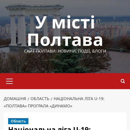
Перейти
до
У місті
вмісту
Полтава
САЙТ ПОЛТАВИ: НОВИНИ, ПОДІЇ, БЛОГИ
Основне
меню
ДОМАШНЯ
ОБЛАСТЬ
НАЦІОНАЛЬНА ЛІГА U-19:
«ПОЛТАВА» ПРОГРАЛА «ДИНАМО»
Область
Національна ліга U-19: