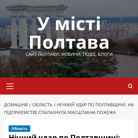
Перейти
до
У місті
вмісту
Полтава
САЙТ ПОЛТАВИ: НОВИНИ, ПОДІЇ, БЛОГИ
Основне
меню
ДОМАШНЯ
ОБЛАСТЬ
НІЧНИЙ УДАР ПО ПОЛТАВЩИНІ: НА
ПІДПРИЄМСТВІ СПАЛАХНУЛА МАСШТАБНА ПОЖЕЖА
Область
Нічний удар по Полтавщині: