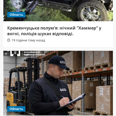
Область
Кременчуцьке полум’я: нічний “Хаммер” у
вогні, поліція шукає відповіді.
19 години тому назад
Область