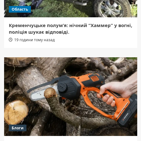
Область
Кременчуцьке полум’я: нічний “Хаммер” у вогні,
поліція шукає відповіді.
19 години тому назад
Блоги