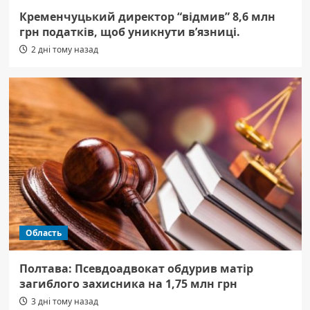
Кременчуцький директор “відмив” 8,6 млн
грн податків, щоб уникнути в’язниці.
2 дні тому назад
Область
Полтава: Псевдоадвокат обдурив матір
загиблого захисника на 1,75 млн грн
3 дні тому назад