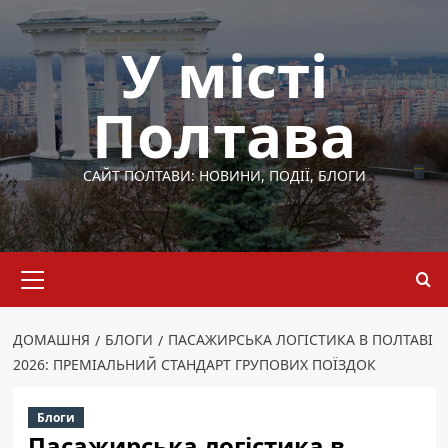
Перейти
до
У місті
вмісту
Полтава
САЙТ ПОЛТАВИ: НОВИНИ, ПОДІЇ, БЛОГИ
Основне
меню
ДОМАШНЯ
БЛОГИ
ПАСАЖИРСЬКА ЛОГІСТИКА В ПОЛТАВІ
2026: ПРЕМІАЛЬНИЙ СТАНДАРТ ГРУПОВИХ ПОЇЗДОК
Блоги
Пасажирська логістика в