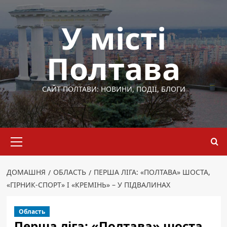
Перейти
до
У місті
вмісту
Полтава
САЙТ ПОЛТАВИ: НОВИНИ, ПОДІЇ, БЛОГИ
Основне
меню
ДОМАШНЯ
ОБЛАСТЬ
ПЕРША ЛІГА: «ПОЛТАВА» ШОСТА,
«ГІРНИК-СПОРТ» І «КРЕМІНЬ» – У ПІДВАЛИНАХ
Область
Перша ліга: «Полтава» шоста,