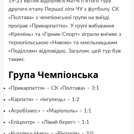
19-21 квітня відбулися матчі п’ятого туру
другого етапу Першої ліги ЧУ з футболу. СК
«Полтава» з чемпіонської групи на виїзді
програв «Прикарпаттю». У групі вибування
«Кремінь» та «Гірник-Спорт» зіграли внічию з
тернопільською «Нивою» та хмельницьким
«Поділлям» відповідно. Загалом, цей тур був
таким:
Група Чемпіонська
«Прикарпаття» – СК «Полтава» – 3:1
«Карпати» – «Інгулець» – 1:2
«Агробізнес» – «Маріуполь» – 1:1
«Епіцентр» – «Лівий берег» – 1:1
«Кудрівка-Нива» – «Вікторія» – 2:0