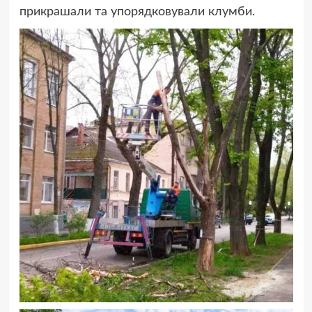
прикрашали та упорядковували клумби.