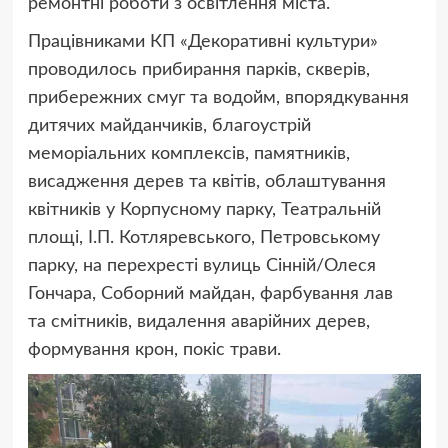
ремонтні роботи з освітлення міста.
Працівниками КП «Декоративні культури»
проводилось прибирання парків, скверів,
прибережних смуг та водойм, впорядкування
дитячих майданчиків, благоустрій
меморіальних комплексів, памятників,
висадження дерев та квітів, облаштування
квітників у Корпусному парку, Театральній
площі, І.П. Котляревського, Петровському
парку, на перехресті вулиць Сінній/Олеся
Гончара, Соборний майдан, фарбування лав
та смітників, видалення аварійних дерев,
формування крон, покіс трави.