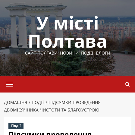
Перейти
до
У місті
вмісту
Полтава
САЙТ ПОЛТАВИ: НОВИНИ, ПОДІЇ, БЛОГИ
Основне
меню
ДОМАШНЯ
ПОДІЇ
ПІДСУМКИ ПРОВЕДЕННЯ
ДВОМІСЯЧНИКА ЧИСТОТИ ТА БЛАГОУСТРОЮ
Події
Підсумки проведення