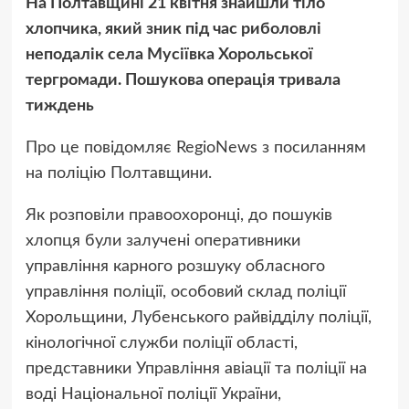
На Полтавщині 21 квітня знайшли тіло
хлопчика, який зник під час риболовлі
неподалік села Мусіївка Хорольської
тергромади. Пошукова операція тривала
тиждень
Про це повідомляє RegioNews з посиланням
на поліцію Полтавщини.
Як розповіли правоохоронці, до пошуків
хлопця були залучені оперативники
управління карного розшуку обласного
управління поліції, особовий склад поліції
Хорольщини, Лубенського райвідділу поліції,
кінологічної служби поліції області,
представники Управління авіації та поліції на
воді Національної поліції України,