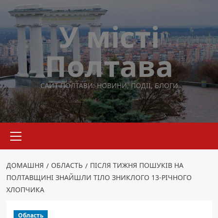
Перейти
до
У місті
вмісту
Полтава
САЙТ ПОЛТАВИ: НОВИНИ, ПОДІЇ, БЛОГИ
Основне
меню
ДОМАШНЯ
ОБЛАСТЬ
ПІСЛЯ ТИЖНЯ ПОШУКІВ НА
ПОЛТАВЩИНІ ЗНАЙШЛИ ТІЛО ЗНИКЛОГО 13-РІЧНОГО
ХЛОПЧИКА
Область