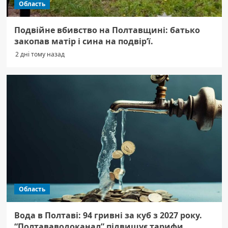
Область
Подвійне вбивство на Полтавщині: батько
закопав матір і сина на подвір’ї.
2 дні тому назад
Область
Вода в Полтаві: 94 гривні за куб з 2027 року.
“Полтававодоканал” підвищує тарифи.