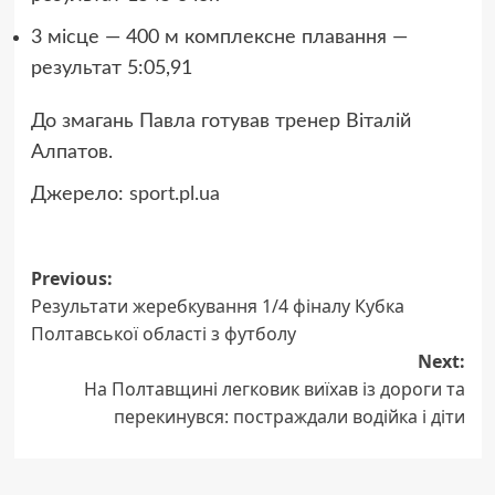
3 місце — 400 м комплексне плавання —
результат 5:05,91
До змагань Павла готував тренер Віталій
Алпатов.
Джерело:
sport.pl.ua
Post
Previous:
Результати жеребкування 1/4 фіналу Кубка
navigation
Полтавської області з футболу
Next:
На Полтавщині легковик виїхав із дороги та
перекинувся: постраждали водійка і діти