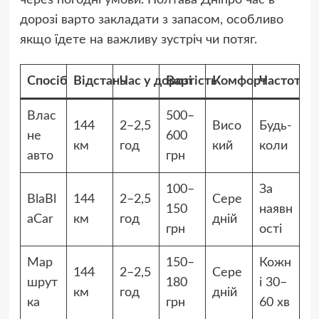
через погодні умови. Полтава Дніпро час в
дорозі варто закладати з запасом, особливо
якщо їдете на важливу зустріч чи потяг.
Спосіб
Відстань
Час у дорозі
Вартість
Комфорт
Частота
Влас
500–
144
2–2,5
Висо
Будь-
не
600
км
год
кий
коли
авто
грн
100–
За
BlaBl
144
2–2,5
Сере
150
наявн
aCar
км
год
дній
грн
ості
Мар
150–
Кожн
144
2–2,5
Сере
шрут
180
і 30–
км
год
дній
ка
грн
60 хв