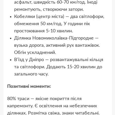
асфальт, швидкість 60-70 км/год. Іноді
ремонтують, створюючи затори.
Кобеляки (центр міста) — два світлофори,
обмеження 50 км/год. У години пік
простоювання 5-10 хвилин.
Ділянка Новомиколаївка-Підгородне —
вузька дорога, активний рух вантажівок.
Обгін ускладнений.
В’їзд у Дніпро — розвантажувальні кільця
та світлофори. Додають 15-20 хвилин до
загального часу.
Позитивні моменти:
80% траси — якісне покриття після
капремонту. Є освітлення на небезпечних
ділянках. Розмітка свіжа, знаки читабельні.