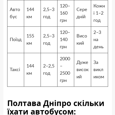
120–
Кожн
Авто
144
2,5–3
Сере
160
і 1–2
бус
км
год
дній
грн
год
120–
2–3
155
2,5–3
Висо
Поїзд
140
на
км
год
кий
грн
день
2000
Дуже
За
144
2–2,5
–
Таксі
висок
викл
км
год
2500
ий
иком
грн
Полтава Дніпро скільки
їхати автобусом: