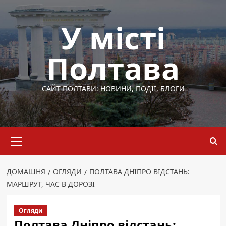
Перейти
до
У місті
вмісту
Полтава
САЙТ ПОЛТАВИ: НОВИНИ, ПОДІЇ, БЛОГИ
Основне
меню
ДОМАШНЯ
ОГЛЯДИ
ПОЛТАВА ДНІПРО ВІДСТАНЬ:
МАРШРУТ, ЧАС В ДОРОЗІ
Огляди
Полтава Дніпро відстань: