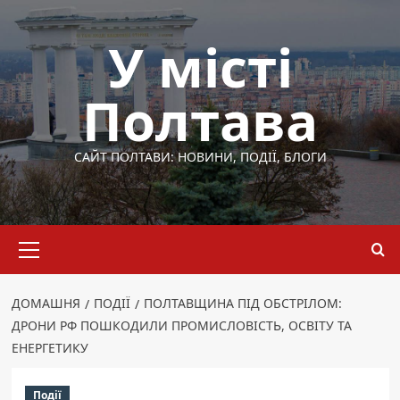
Перейти
до
У місті
вмісту
Полтава
САЙТ ПОЛТАВИ: НОВИНИ, ПОДІЇ, БЛОГИ
Основне
меню
ДОМАШНЯ
ПОДІЇ
ПОЛТАВЩИНА ПІД ОБСТРІЛОМ:
ДРОНИ РФ ПОШКОДИЛИ ПРОМИСЛОВІСТЬ, ОСВІТУ ТА
ЕНЕРГЕТИКУ
Події