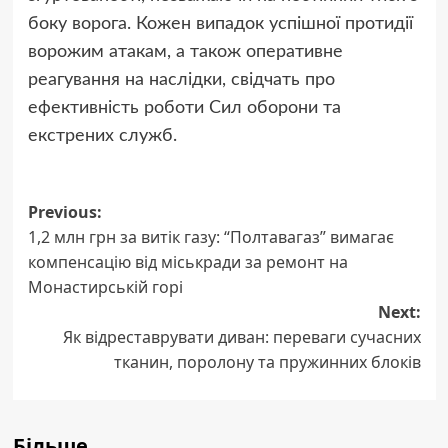
боку ворога. Кожен випадок успішної протидії
ворожим атакам, а також оперативне
реагування на наслідки, свідчать про
ефективність роботи Сил оборони та
екстрених служб.
Post
Previous:
1,2 млн грн за витік газу: “Полтавагаз” вимагає
navigation
компенсацію від міськради за ремонт на
Монастирській горі
Next:
Як відреставрувати диван: переваги сучасних
тканин, поролону та пружинних блоків
Більше