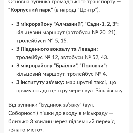
Основна зупинка громадського транспорту —
“Корпусний парк”
(в народі “Центр”).
З мікрорайону “Алмазний”, “Сади-1, 2, 3”:
кільцевий маршрут (автобуси № 20, 21),
тролейбуси № 5, 15.
З Південного вокзалу та Левади:
тролейбус № 12, автобуси № 52, 43.
З мікрорайону “Браїлки”, “Половки”:
кільцевий маршрут, тролейбус № 4.
З Інституту зв’язку:
маршрутні таксі, що
прямують до центру через вул. Зіньківську.
Від зупинки “Будинок зв’язку” (вул.
Соборності) пішки до входу в міськраду —
близько 3 хвилин через підземний перехід
«Злато місто».