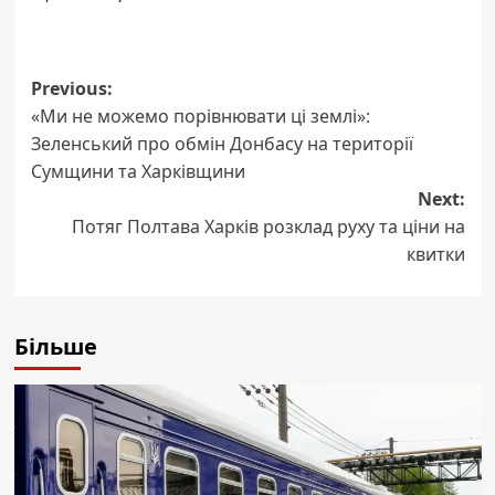
Post
Previous:
«Ми не можемо порівнювати ці землі»:
navigation
Зеленський про обмін Донбасу на території
Сумщини та Харківщини
Next:
Потяг Полтава Харків розклад руху та ціни на
квитки
Більше