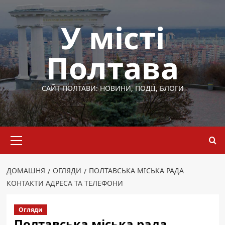
Перейти
до
У місті
вмісту
Полтава
САЙТ ПОЛТАВИ: НОВИНИ, ПОДІЇ, БЛОГИ
Основне
меню
ДОМАШНЯ
ОГЛЯДИ
ПОЛТАВСЬКА МІСЬКА РАДА
КОНТАКТИ АДРЕСА ТА ТЕЛЕФОНИ
Огляди
Полтавська міська рада