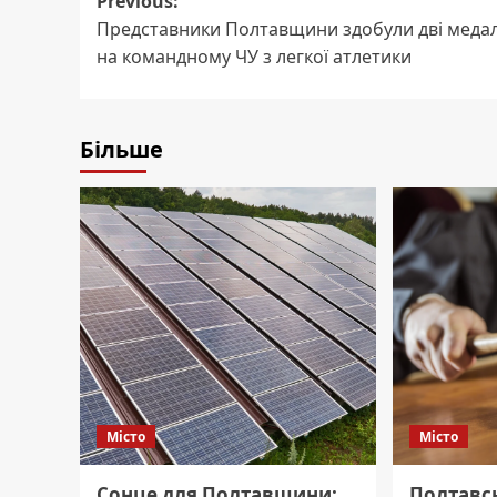
Post
Previous:
Представники Полтавщини здобули дві медал
navigation
на командному ЧУ з легкої атлетики
Більше
Місто
Місто
Сонце для Полтавщини:
Полтавс