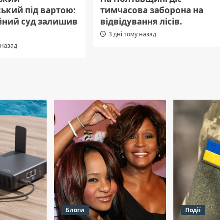
ький під вартою:
тимчасова заборона на
йний суд залишив
відвідування лісів.
3 дні тому назад
 назад
Блоги
Події