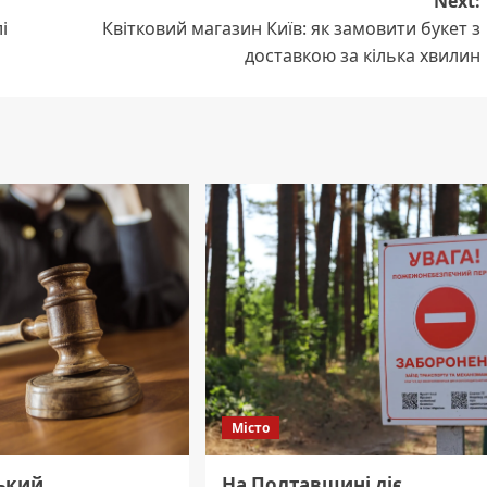
Next:
і
Квітковий магазин Київ: як замовити букет з
доставкою за кілька хвилин
Місто
ький
На Полтавщині діє