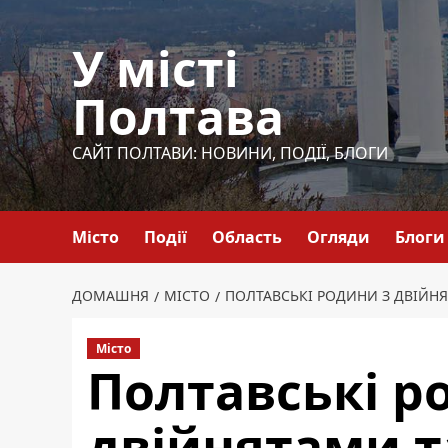
Перейти
до
У місті
вмісту
Полтава
САЙТ ПОЛТАВИ: НОВИНИ, ПОДІЇ, БЛОГИ
Місто
Події
Область
Огляди
Блоги
ДОМАШНЯ
МІСТО
ПОЛТАВСЬКІ РОДИНИ З ДВІЙН
Місто
Полтавські р
двійнятами т