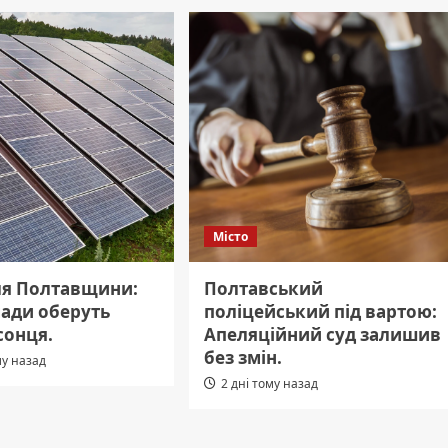
Місто
ля Полтавщини:
Полтавський
мади оберуть
поліцейський під вартою:
сонця.
Апеляційний суд залишив
без змін.
му назад
2 дні тому назад