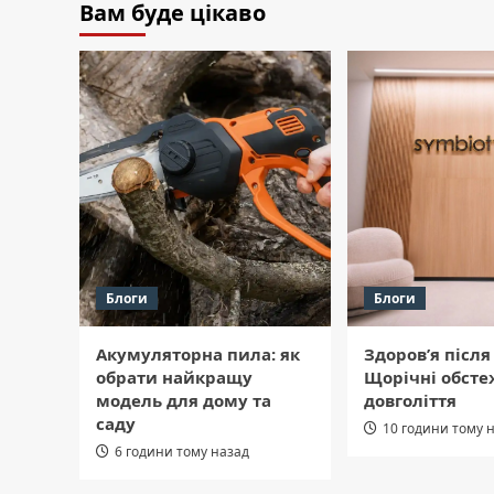
Вам буде цікаво
Блоги
Блоги
Акумуляторна пила: як
Здоров’я після 
обрати найкращу
Щорічні обсте
модель для дому та
довголіття
саду
10 години тому 
6 години тому назад