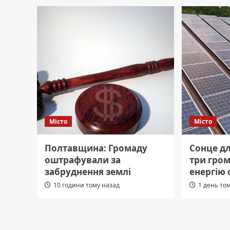
Місто
Місто
Полтавщина: Громаду
Сонце д
оштрафували за
три гро
забруднення землі
енергію 
10 години тому назад
1 день то