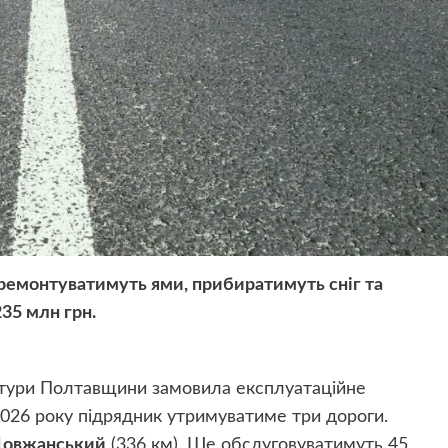
, ремонтуватимуть ями, прибиратимуть сніг та
35 млн грн.
ктури Полтавщини замовила експлуатаційне
2026 року підрядник утримуватиме три дороги.
Довжанський
(336 км). Ще обслуговуватимуть 45