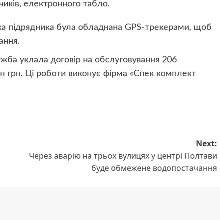
иків, електронного табло.
ка підрядника була обладнана GPS-трекерами, щоб
ання.
ужба уклала договір на обслуговування 206
н грн. Ці роботи виконує фірма «Спек комплект
Next:
Через аварію на трьох вулицях у центрі Полтави
буде обмежене водопостачання