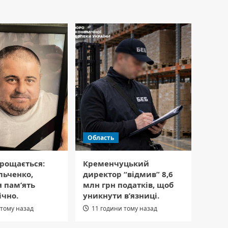
Область
рощається:
Кременчуцький
льченко,
директор “відмив” 8,6
я пам’ять
млн грн податків, щоб
ічно.
уникнути в’язниці.
 тому назад
11 години тому назад