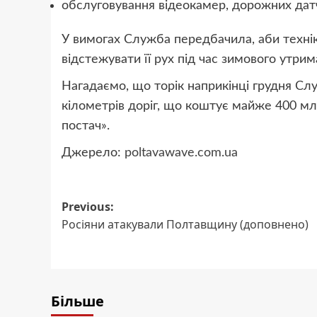
обслуговування відеокамер, дорожних датч
У вимогах Служба передбачила, аби техні
відстежувати її рух під час зимового утрим
Нагадаємо, що торік наприкінці грудня Сл
кілометрів доріг, що коштує майже 400 мл
постач».
Джерело:
poltavawave.com.ua
Post
Previous:
Росіяни атакували Полтавщину (доповнено)
navigation
Більше