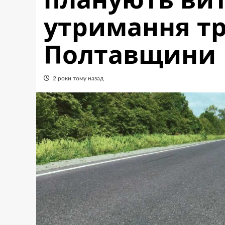
утримання тр
Полтавщини
2 роки тому назад