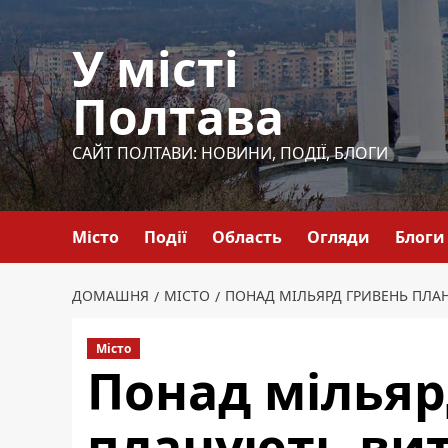
Перейти
до
У місті
вмісту
Полтава
САЙТ ПОЛТАВИ: НОВИНИ, ПОДІЇ, БЛОГИ
Місто
Події
Область
Огляди
Блоги
ДОМАШНЯ
МІСТО
ПОНАД МІЛЬЯРД ГРИВЕНЬ ПЛА
Місто
Понад мільяр
планують ви