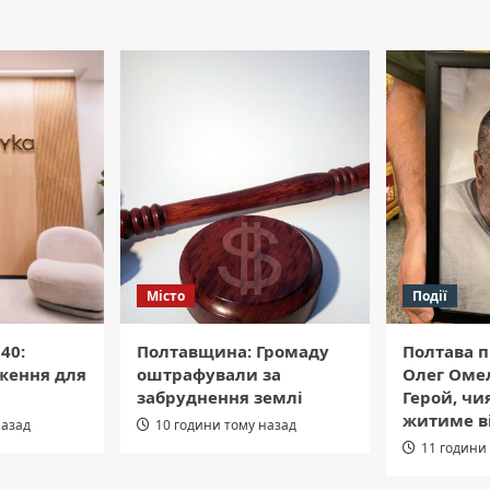
Місто
Події
40:
Полтавщина: Громаду
Полтава п
ження для
оштрафували за
Олег Оме
забруднення землі
Герой, чи
житиме в
назад
10 години тому назад
11 години