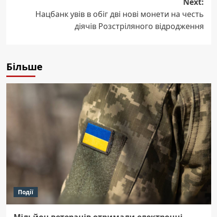
Next:
Нацбанк увів в обіг дві нові монети на честь
діячів Розстріляного відродження
Більше
Події
Мільйон ветеранів отримали електронні