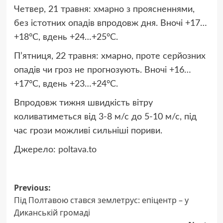
Четвер, 21 травня: хмарно з проясненнями,
без істотних опадів впродовж дня. Вночі +17…
+18°C, вдень +24…+25°C.
П’ятниця, 22 травня: хмарно, проте серйозних
опадів чи гроз не прогнозують. Вночі +16…
+17°C, вдень +23…+24°C.
Впродовж тижня швидкість вітру
коливатиметься від 3-8 м/с до 5-10 м/с, під
час грози можливі сильніші пориви.
Джерело:
poltava.to
Post
Previous:
Під Полтавою стався землетрус: епіцентр – у
navigation
Диканській громаді