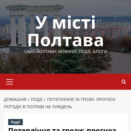
Перейти
до
У місті
вмісту
Полтава
САЙТ ПОЛТАВИ: НОВИНИ, ПОДІЇ, БЛОГИ
Основне
меню
ДОМАШНЯ
ПОДІЇ
ПОТЕПЛІННЯ ТА ГРОЗИ: ПРОГНОЗ
ПОГОДИ В ПОЛТАВІ НА ТИЖДЕНЬ
Події
Потепління та грози: прогноз