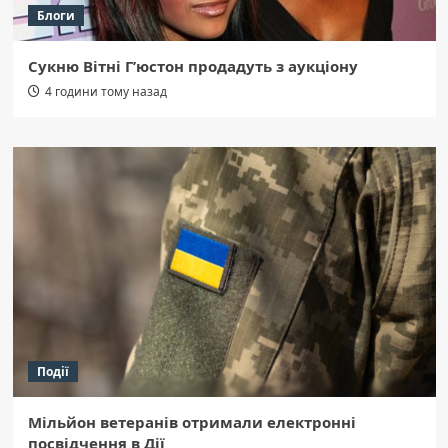
Блоги
Сукню Вітні Г’юстон продадуть з аукціону
4 години тому назад
Події
Мільйон ветеранів отримали електронні
посвідчення в Дії