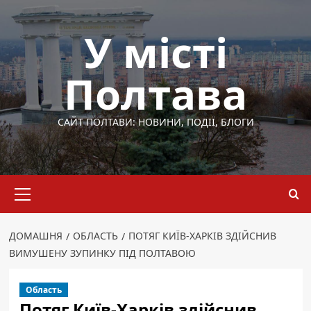
Перейти
до
У місті
вмісту
Полтава
САЙТ ПОЛТАВИ: НОВИНИ, ПОДІЇ, БЛОГИ
Основне
меню
ДОМАШНЯ
ОБЛАСТЬ
ПОТЯГ КИЇВ-ХАРКІВ ЗДІЙСНИВ
ВИМУШЕНУ ЗУПИНКУ ПІД ПОЛТАВОЮ
Область
Потяг Київ-Харків здійснив