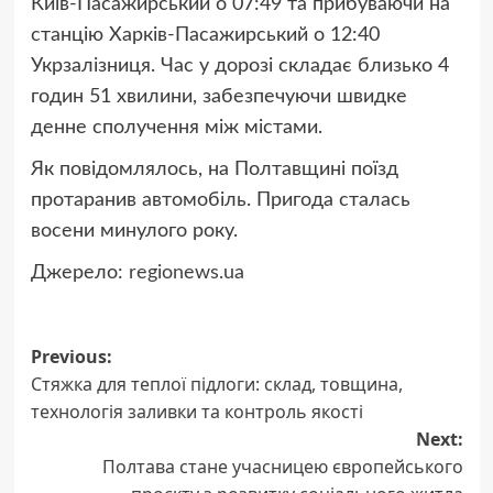
Київ-Пасажирський о 07:49 та прибуваючи на
станцію Харків-Пасажирський о 12:40
Укрзалізниця. Час у дорозі складає близько 4
годин 51 хвилини, забезпечуючи швидке
денне сполучення між містами.
Як повідомлялось, на Полтавщині поїзд
протаранив автомобіль. Пригода сталась
восени минулого року.
Джерело:
regionews.ua
Post
Previous:
Стяжка для теплої підлоги: склад, товщина,
navigation
технологія заливки та контроль якості
Next:
Полтава стане учасницею європейського