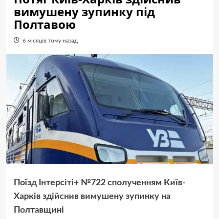
вимушену зупинку під
Полтавою
6 місяців тому назад
Поїзд Інтерсіті+ №722 сполученням Київ-
Харків здійснив вимушену зупинку на
Полтавщині