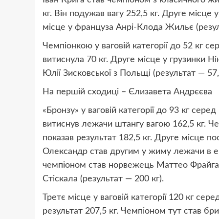
Іван Крига став чемпіоном з класичного жи
кг. Він подужав вагу 252,5 кг. Друге місце 
місце у француза Анрі-Клода Жильє (резуль
Чемпіонкою у ваговій категорії до 52 кг с
витиснула 70 кг. Друге місце у грузинки Нін
Юлії Зисковської з Польщі (результат — 57,5
На першій сходиці – Єлизавета Андрєєва
«Бронзу» у ваговій категорії до 93 кг сер
витиснув лежачи штангу вагою 162,5 кг. Че
показав результат 182,5 кг. Друге місце по
Олександр став другим у жиму лежачи в екіп
чемпіоном став норвежець Маттео Фрайгау 
Стіскала (результат — 200 кг).
Третє місце у ваговій категорії 120 кг сер
результат 207,5 кг. Чемпіоном тут став бр