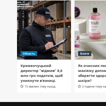
Область
Блоги
Кременчуцький
Як очисник пе
директор “відмив” 8,6
макіяжу допо
млн грн податків, щоб
зберегти здоро
уникнути в’язниці.
шкіри?
15 хвилин тому назад
2 години тому н