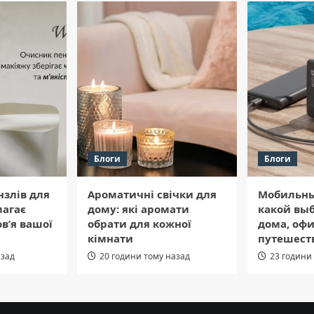
Блоги
Блоги
нзлів для
Ароматичні свічки для
Мобильны
магає
дому: які аромати
какой выб
в’я вашої
обрати для кожної
дома, офи
кімнати
путешест
азад
20 години тому назад
23 години