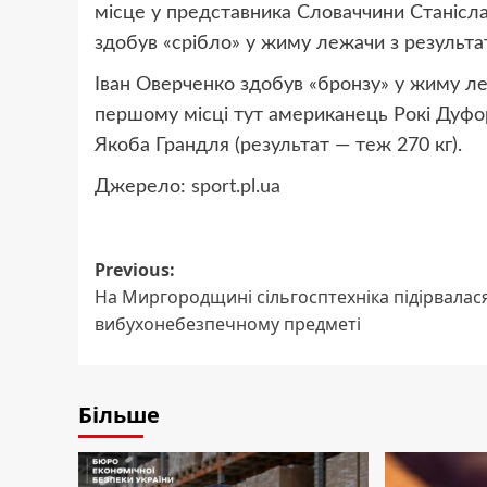
місце у представника Словаччини Станісла
здобув «срібло» у жиму лежачи з результат
Іван Оверченко здобув «бронзу» у жиму лежа
першому місці тут американець Рокі Дуфорт
Якоба Грандля (результат — теж 270 кг).
Джерело:
sport.pl.ua
Post
Previous:
На Миргородщині сільгосптехніка підірвалас
navigation
вибухонебезпечному предметі
Більше