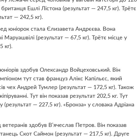
му лежачи серед чоловіків у ваговій категорії до 120
у британця Ешлі Лістона (результат — 247,5 кг). Трётє
тат — 242,5 кг).
еред юніорок стала Єлизавета Андрєєва. Вона
і Маруашвілі (результат — 67,5 кг). Трётє місце у
 кг).
ед юніорів здобув Олександр Войцеховський. Він
мпіоном тут став француз Алікс Капільєс, який
сів чех Андрей Тумлер (результат — 172,5 кг). Також
іруванні. Тут він показав результат 202,5 кг. Тут
(результат — 227,5 кг). «Бронза» у словака Адріана
ед ветеранів здобув В’ячеслав Петров. Він показав
итанець Скот Саймон (результат — 217,5 кг). Друге