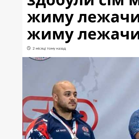
жиму лежачи
жиму лежач
2 місяці тому назад