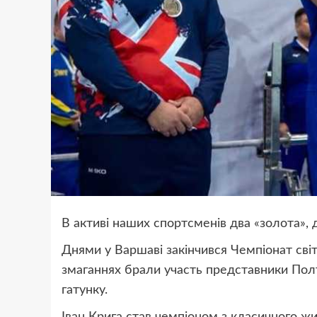
В активі наших спортсменів два «золота», д
Днями у Варшаві закінчився Чемпіонат сві
змаганнях брали участь представники Полт
гатунку.