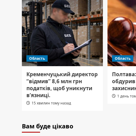
Область
Область
Кременчуцький директор
Полтава
“відмив” 8,6 млн грн
обдурив 
податків, щоб уникнути
захисник
в’язниці.
1 день то
15 хвилин тому назад
Вам буде цікаво