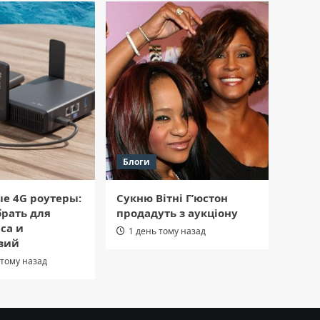
Блоги
е 4G роутеры:
Сукню Вітні Г’юстон
рать для
продадуть з аукціону
са и
1 день тому назад
вий
 тому назад