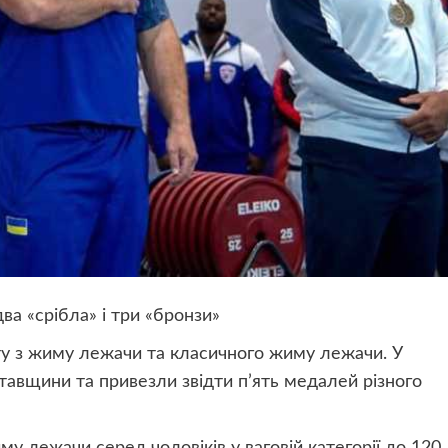
ва «срібла» і три «бронзи»
ту з жиму лежачи та класичного жиму лежачи. У
авщини та привезли звідти п’ять медалей різного