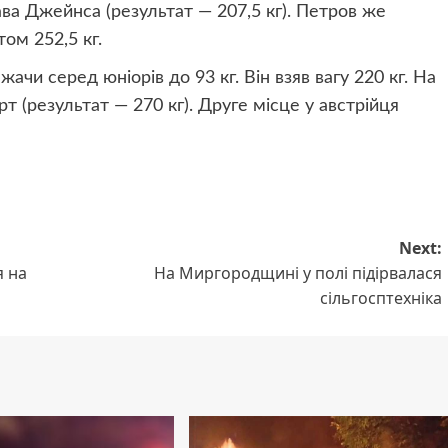
ва Джейнса (результат — 207,5 кг). Петров же
ом 252,5 кг.
чи серед юніорів до 93 кг. Він взяв вагу 220 кг. На
 (результат — 270 кг). Друге місце у австрійця
Next:
я на
На Миргородщині у полі підірвалася
сільгосптехніка