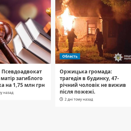
Область
: Псевдоадвокат
Оржицька громада:
матір загиблого
трагедія в будинку, 47-
а на 1,75 млн грн
річний чоловік не вижив
після пожежі.
му назад
2 дні тому назад