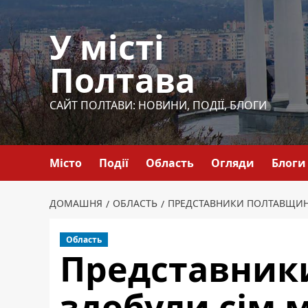
Перейти
до
У місті
вмісту
Полтава
САЙТ ПОЛТАВИ: НОВИНИ, ПОДІЇ, БЛОГИ
Місто
Події
Область
Огляди
Блоги
ДОМАШНЯ
ОБЛАСТЬ
ПРЕДСТАВНИКИ ПОЛТАВЩИН
Область
Представник
здобули сім 