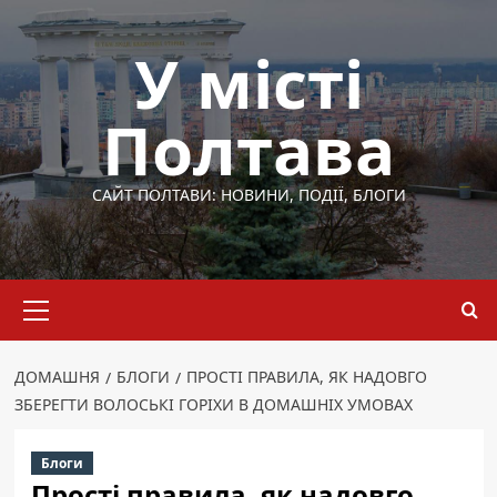
Перейти
до
У місті
вмісту
Полтава
САЙТ ПОЛТАВИ: НОВИНИ, ПОДІЇ, БЛОГИ
Основне
меню
ДОМАШНЯ
БЛОГИ
ПРОСТІ ПРАВИЛА, ЯК НАДОВГО
ЗБЕРЕГТИ ВОЛОСЬКІ ГОРІХИ В ДОМАШНІХ УМОВАХ
Блоги
Прості правила, як надовго