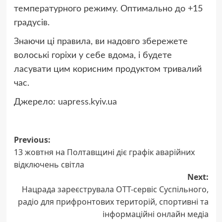
температурного режиму. Оптимально до +15
градусів.
Знаючи ці правила, ви надовго збережете
волоські горіхи у себе вдома, і будете
ласувати цим корисним продуктом тривалий
час.
Джерело:
uapress.kyiv.ua
Post
Previous:
13 жовтня на Полтавщині діє графік аварійних
navigation
відключень світла
Next:
Нацрада зареєструвала ОТТ-сервіс Суспільного,
радіо для прифронтових територій, спортивні та
інформаційні онлайн медіа