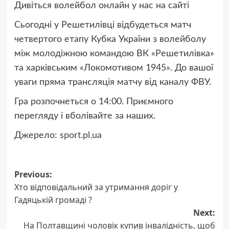
Дивіться волейбол онлайн у нас на сайті
Сьогодні у Решетилівці відбудеться матч
четвертого етапу Кубка України з волейболу
між молодіжною командою ВК «Решетилівка»
та харківським «Локомотивом 1945». До вашої
уваги пряма трансляція матчу від каналу ФВУ.
Гра розпочнеться о 14:00. Приємного
перегляду і вболівайте за наших.
Джерело:
sport.pl.ua
Post
Previous:
Хто відповідальний за утримання доріг у
navigation
Гадяцькій громаді ?
Next:
На Полтавщині чоловік купив інвалідність, щоб