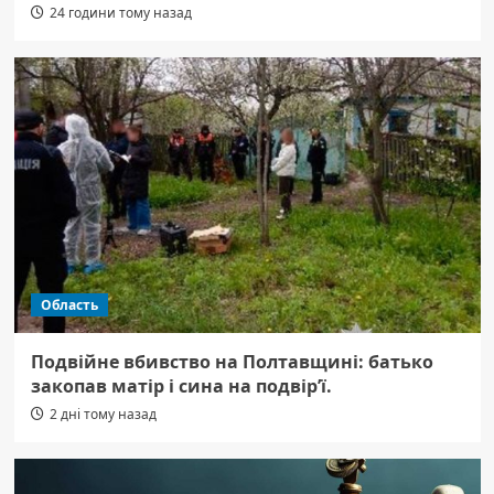
24 години тому назад
Область
Подвійне вбивство на Полтавщині: батько
закопав матір і сина на подвір’ї.
2 дні тому назад