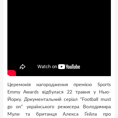
Церемонія нагородження премією Sports
Emmy Awards відбулася 22 травня у Нью-
Йорку.
Документальний серіал “Football must
go on” українського режисера Володимира
Мули та британця Алекса Ґейла про