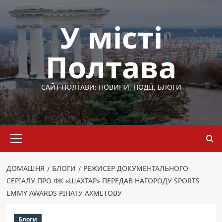
Перейти
до
У місті
вмісту
Полтава
САЙТ ПОЛТАВИ: НОВИНИ, ПОДІЇ, БЛОГИ
Основне
меню
ДОМАШНЯ
БЛОГИ
РЕЖИСЕР ДОКУМЕНТАЛЬНОГО
СЕРІАЛУ ПРО ФК «ШАХТАР» ПЕРЕДАВ НАГОРОДУ SPORTS
EMMY AWARDS РІНАТУ АХМЕТОВУ
Блоги