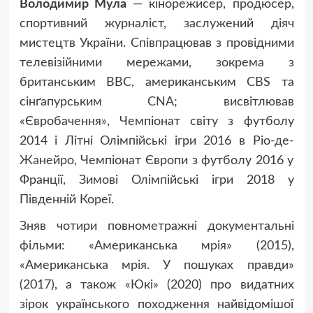
Володимир Мула
— кінорежисер, продюсер,
спортивний журналіст, заслужений діяч
мистецтв України. Співпрацював з провідними
телевізійними мережами, зокрема з
британським BBC, американським CBS та
сінґапурським CNA; висвітлював
«Євробачення», Чемпіонат світу з футболу
2014 і Літні Олімпійські ігри 2016 в Ріо-де-
Жанейро, Чемпіонат Європи з футболу 2016 у
Франції, Зимові Олімпійські ігри 2018 у
Південній Кореї.
Зняв чотири повнометражні документальні
фільми: «Американська мрія» (2015),
«Американська мрія. У пошуках правди»
(2017), а також «Юкі» (2020) про видатних
зірок українського походження найвідомішої