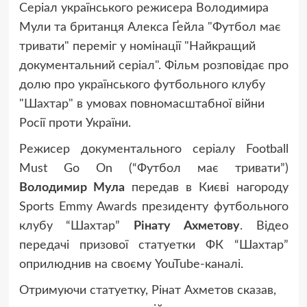
Серіал українського режисера Володимира
Мули та британця Алекса Ґейла "Футбол має
тривати" переміг у номінації "Найкращий
документальний серіал". Фільм розповідає про
долю про українського футбольного клубу
"Шахтар" в умовах повномасштабної війни
Росії проти України.
Режисер документального серіалу Football
Must Go On (“Футбол має тривати”)
Володимир Мула
передав в Києві нагороду
Sports Emmy Awards президенту футбольного
клубу “Шахтар”
Рінату Ахметову
. Відео
передачі призової статуетки ФК “Шахтар”
оприлюднив на своєму YouTube-каналі.
Отримуючи статуетку, Рінат Ахметов сказав,