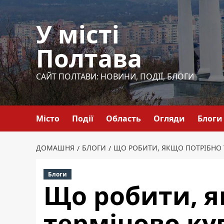
Перейти
до
У місті
вмісту
Полтава
САЙТ ПОЛТАВИ: НОВИНИ, ПОДІЇ, БЛОГИ
Місто
Події
Область
Огляди
Блоги
ДОМАШНЯ
БЛОГИ
ЩО РОБИТИ, ЯКЩО ПОТРІБНО 
Блоги
Що робити, я
терміново ку