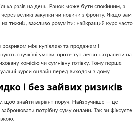
ілька разів на день. Ранок може бути спокійним, а
 через великі закупки чи новини з фронту. Якщо вам
ь на тижні», важливо розуміти: найкращий курс часто
м розривом між купівлею та продажем і
ують гнучкіші умови, проте тут легко натрапити на
ховану комісію чи сумнівну готівку. Тому перше
туальні курси онлайн перед виходом з дому.
дко і без зайвих ризиків
у, щоб знайти варіант поруч. Найзручніше — це
 забронювати потрібну суму онлайн. Так ви фіксуєте
івкою.