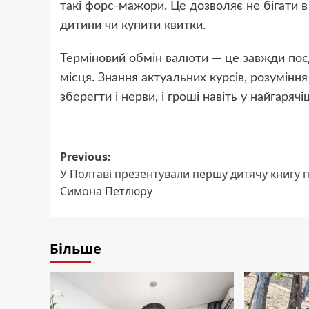
такі форс-мажори. Це дозволяє не бігати в
дитини чи купити квитки.
Терміновий обмін валюти — це завжди поє
місця. Знання актуальних курсів, розумінн
зберегти і нерви, і гроші навіть у найгаряч
Post
Previous:
У Полтаві презентували першу дитячу книгу 
navigation
Симона Петлюру
Більше