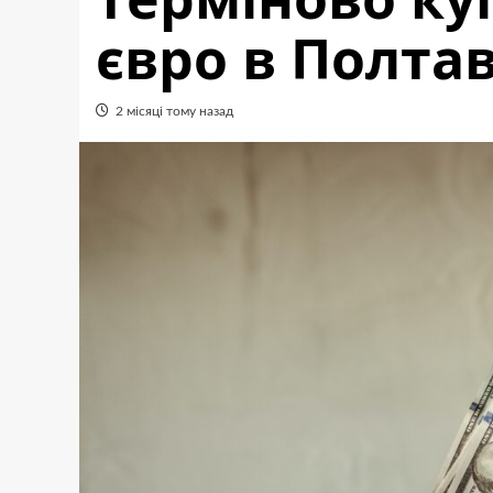
євро в Полтав
2 місяці тому назад