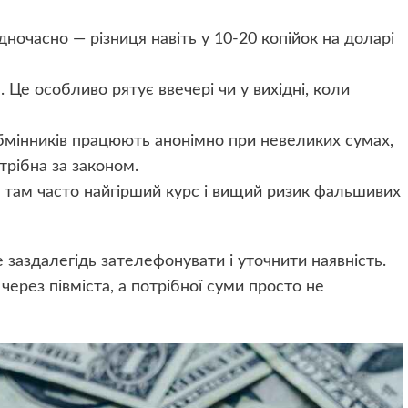
дночасно — різниця навіть у 10-20 копійок на доларі
Це особливо рятує ввечері чи у вихідні, коли
обмінників працюють анонімно при невеликих сумах,
трібна за законом.
 — там часто найгірший курс і вищий ризик фальшивих
 заздалегідь зателефонувати і уточнити наявність.
ерез півміста, а потрібної суми просто не