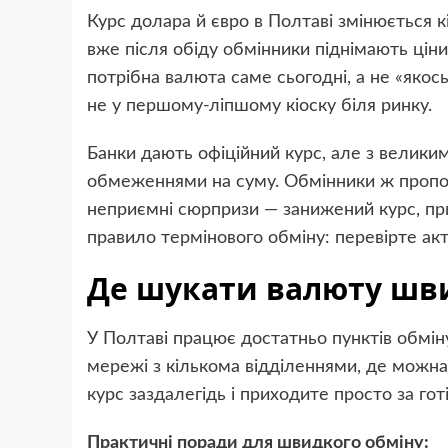
Курс долара й євро в Полтаві змінюється к
вже після обіду обмінники піднімають ціни
потрібна валюта саме сьогодні, а не «якос
не у першому-ліпшому кіоску біля ринку.
Банки дають офіційний курс, але з велики
обмеженнями на суму. Обмінники ж пропон
неприємні сюрпризи — занижений курс, при
правило термінового обміну: перевірте ак
Де шукати валюту шви
У Полтаві працює достатньо пунктів обмін
мережі з кількома відділеннями, де можна
курс заздалегідь і приходите просто за гот
Практичні поради для швидкого обміну: