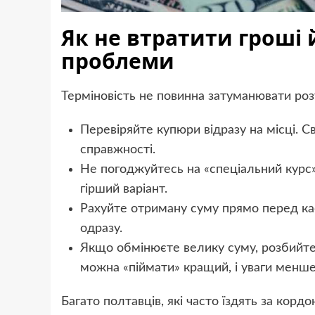
Як не втратити гроші 
проблеми
Терміновість не повинна затуманювати розум
Перевіряйте купюри відразу на місці. Св
справжності.
Не погоджуйтесь на «спеціальний курс» 
гірший варіант.
Рахуйте отриману суму прямо перед ка
одразу.
Якщо обмінюєте велику суму, розбийте о
можна «піймати» кращий, і уваги менше
Багато полтавців, які часто їздять за кор