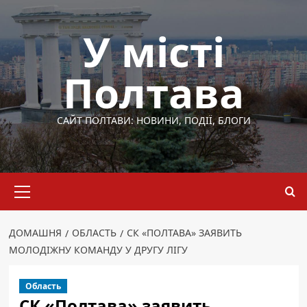
Перейти
до
У місті
вмісту
Полтава
САЙТ ПОЛТАВИ: НОВИНИ, ПОДІЇ, БЛОГИ
Основне
меню
ДОМАШНЯ
ОБЛАСТЬ
СК «ПОЛТАВА» ЗАЯВИТЬ
МОЛОДІЖНУ КОМАНДУ У ДРУГУ ЛІГУ
Область
СК «Полтава» заявить