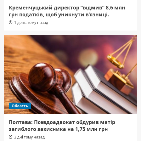
Кременчуцький директор “відмив” 8,6 млн
грн податків, щоб уникнути в’язниці.
1 день тому назад
Область
Полтава: Псевдоадвокат обдурив матір
загиблого захисника на 1,75 млн грн
2 дні тому назад