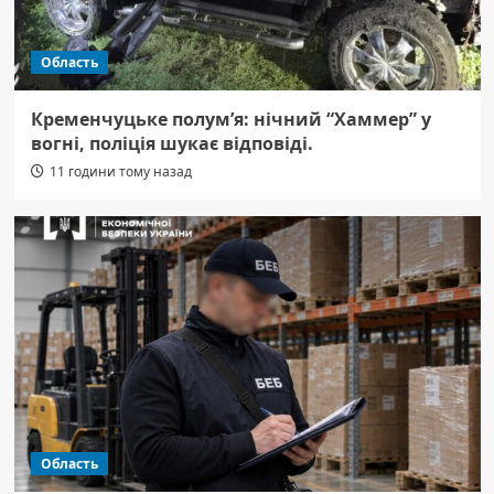
Область
Кременчуцьке полум’я: нічний “Хаммер” у
вогні, поліція шукає відповіді.
11 години тому назад
Область