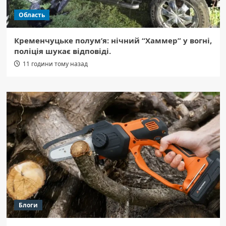
Область
Кременчуцьке полум’я: нічний “Хаммер” у вогні,
поліція шукає відповіді.
11 години тому назад
Блоги