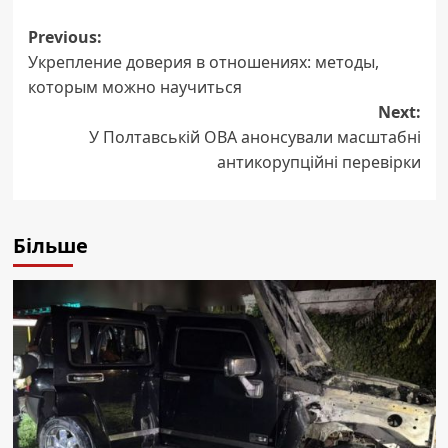
Post
Previous:
Укрепление доверия в отношениях: методы,
navigation
которым можно научиться
Next:
У Полтавській ОВА анонсували масштабні
антикорупційні перевірки
Більше