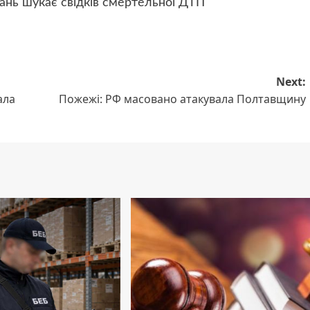
ань шукає свідків смертельної ДТП
Next:
ала
Пожежі: РФ масовано атакувала Полтавщину