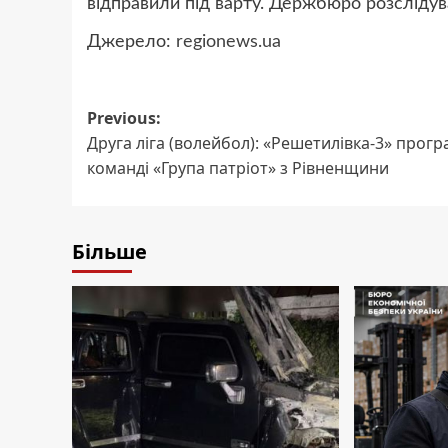
відправили під варту. Держбюро розслідув
Джерело:
regionews.ua
Post
Previous:
Друга ліга (волейбол): «Решетилівка-3» прогр
navigation
команді «Група патріот» з Рівненщини
Більше