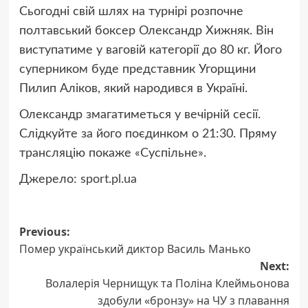
Сьогодні свій шлях на турнірі розпочне
полтавський боксер Олександр Хижняк. Він
виступатиме у ваговій категорії до 80 кг. Його
суперником буде представник Угорщини
Пилип Аліков, який народився в Україні.
Олександр змагатиметься у вечірній сесії.
Слідкуйте за його поєдинком о 21:30. Пряму
трансляцію покаже «Суспільне».
Джерело:
sport.pl.ua
Post
Previous:
Помер український диктор Василь Манько
navigation
Next:
Волалерія Чернищук та Поліна Клеймьонова
здобули «бронзу» на ЧУ з плавання