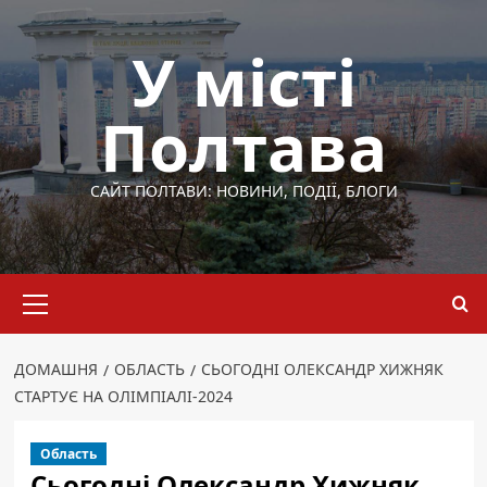
Перейти
до
У місті
вмісту
Полтава
САЙТ ПОЛТАВИ: НОВИНИ, ПОДІЇ, БЛОГИ
Основне
меню
ДОМАШНЯ
ОБЛАСТЬ
СЬОГОДНІ ОЛЕКСАНДР ХИЖНЯК
СТАРТУЄ НА ОЛІМПІАЛІ-2024
Область
Сьогодні Олександр Хижняк