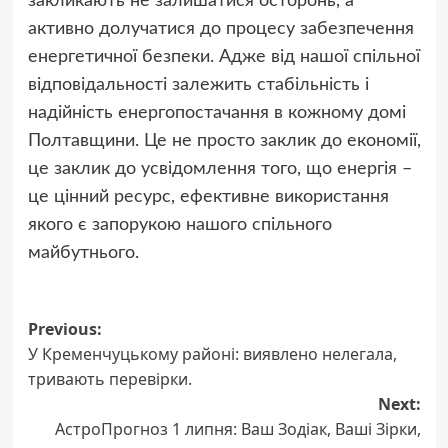
закликають не залишатися осторонь, а
активно долучатися до процесу забезпечення
енергетичної безпеки. Адже від нашої спільної
відповідальності залежить стабільність і
надійність енергопостачання в кожному домі
Полтавщини. Це не просто заклик до економії,
це заклик до усвідомлення того, що енергія –
це цінний ресурс, ефективне використання
якого є запорукою нашого спільного
майбутнього.
Post
Previous:
У Кременчуцькому районі: виявлено нелегала,
navigation
тривають перевірки.
Next:
АстроПрогноз 1 липня: Ваш Зодіак, Ваші Зірки,