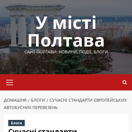
Перейти
до
У місті
вмісту
Полтава
САЙТ ПОЛТАВИ: НОВИНИ, ПОДІЇ, БЛОГИ
Основне
меню
ДОМАШНЯ
БЛОГИ
СУЧАСНІ СТАНДАРТИ ЄВРОПЕЙСЬКИХ
АВТОБУСНИХ ПЕРЕВЕЗЕНЬ
Блоги
Сучасні стандарти