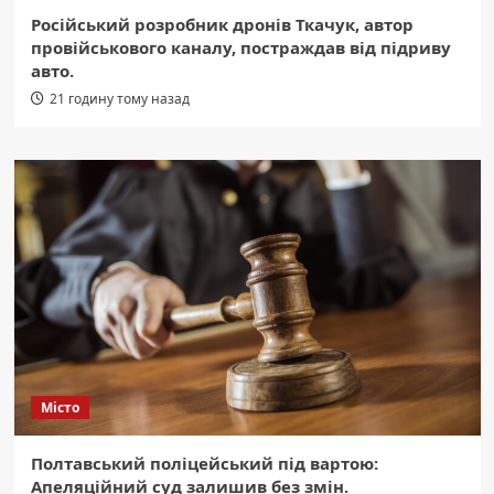
Російський розробник дронів Ткачук, автор
провійськового каналу, постраждав від підриву
авто.
21 годину тому назад
Місто
Полтавський поліцейський під вартою:
Апеляційний суд залишив без змін.