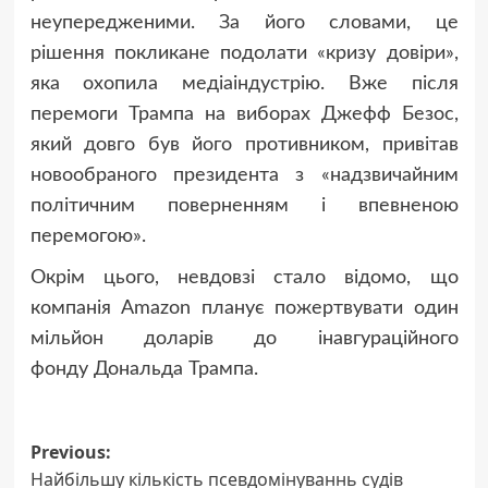
неупередженими. За його словами, це
рішення покликане подолати «кризу довіри»,
яка охопила медіаіндустрію. Вже після
перемоги Трампа на виборах Джефф Безос,
який довго був його противником, привітав
новообраного президента з «надзвичайним
політичним поверненням і впевненою
перемогою».
Окрім цього, невдовзі стало відомо, що
компанія Amazon планує пожертвувати один
мільйон доларів до інавгураційного
фонду Дональда Трампа.
Post
Previous:
Найбільшу кількість псевдомінуваннь судів