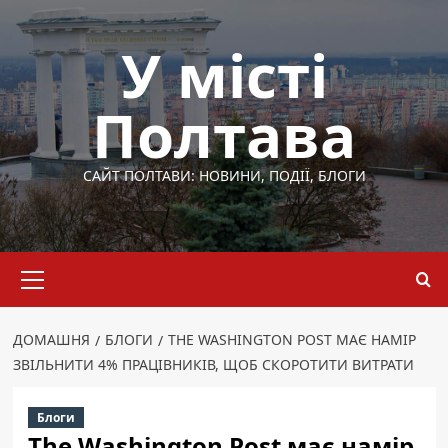
Перейти
до
У місті
вмісту
Полтава
САЙТ ПОЛТАВИ: НОВИНИ, ПОДІЇ, БЛОГИ
Основне
меню
ДОМАШНЯ
БЛОГИ
THE WASHINGTON POST МАЄ НАМІР
ЗВІЛЬНИТИ 4% ПРАЦІВНИКІВ, ЩОБ СКОРОТИТИ ВИТРАТИ
Блоги
The Washington Post має намір