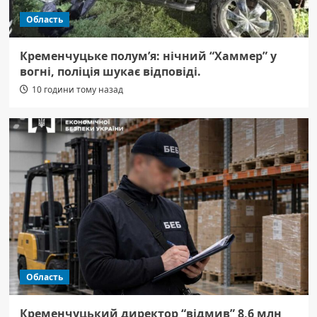
Область
Кременчуцьке полум’я: нічний “Хаммер” у
вогні, поліція шукає відповіді.
10 години тому назад
Область
Кременчуцький директор “відмив” 8,6 млн