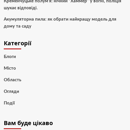
Кременчуцьке полум’я: нічний “Хаммер” у вогні, поліція
шукає відповіді.
Акумуляторна пила: як обрати найкращу модель для
дому та саду
Категорії
Блоги
Місто
Область
Огляди
Події
Вам буде цікаво