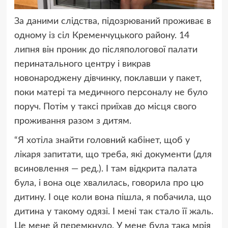
За даними слідства, підозрюваний проживає в
одному із сіл Кременчуцького району. 14
липня він проник до післяпологової палати
перинатального центру і викрав
новонароджену дівчинку, поклавши у пакет,
поки матері та медичного персоналу не було
поруч. Потім у таксі приїхав до місця свого
проживання разом з дитям.
“Я хотіла знайти головний кабінет, щоб у
лікаря запитати, що треба, які документи (для
всиновлення — ред.). І там відкрита палата
була, і вона оце хвалилась, говорила про цю
дитину. І оце коли вона пішла, я побачила, що
дитина у такому одязі. І мені так стало її жаль.
Це мене й перемкнуло. У мене була така мрія