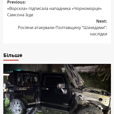
Post
Previous:
«Ворскла» підписала нападника «Чорноморця»
navigation
Самсона Ієде
Next:
Росіяни атакували Полтавщину “Шахедами”:
наслідки
Більше