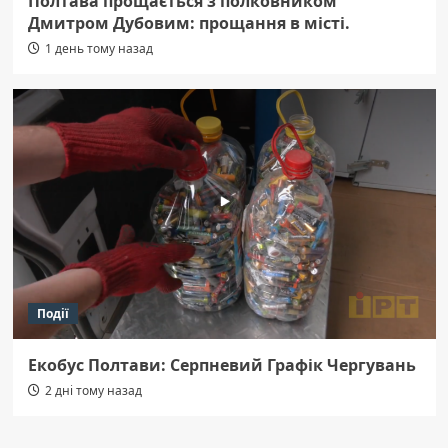
Полтава прощається з полковником
Дмитром Дубовим: прощання в місті.
1 день тому назад
Події
Екобус Полтави: Серпневий Графік Чергувань
2 дні тому назад