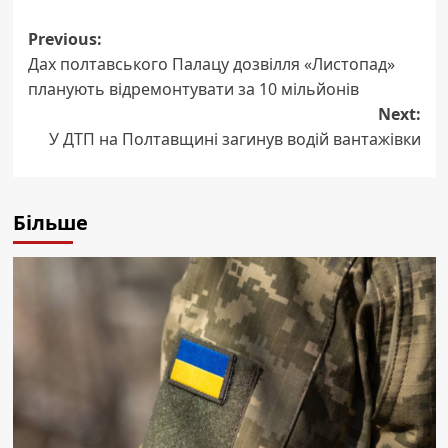
Post
Previous:
Дах полтавського Палацу дозвілля «Листопад»
navigation
планують відремонтувати за 10 мільйонів
Next:
У ДТП на Полтавщині загинув водій вантажівки
Більше