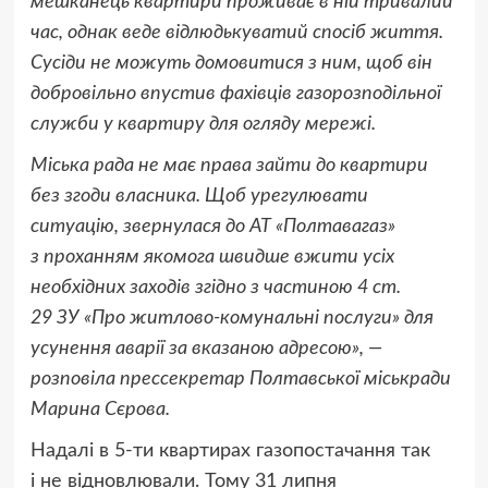
мешканець квартири проживає в ній тривалий
час, однак веде відлюдькуватий спосіб життя.
Сусіди не можуть домовитися з ним, щоб він
добровільно впустив фахівців газорозподільної
служби у квартиру для огляду мережі.
Міська рада не має права зайти до квартири
без згоди власника. Щоб урегулювати
ситуацію, звернулася до АТ «Полтавагаз»
з проханням якомога швидше вжити усіх
необхідних заходів згідно з частиною 4 ст.
29 ЗУ «Про житлово-комунальні послуги» для
усунення аварії за вказаною адресою», —
розповіла прессекретар Полтавської міськради
Марина Сєрова.
Надалі в 5-ти квартирах газопостачання так
і не відновлювали. Тому 31 липня