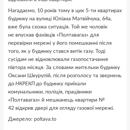
Нагадаємо, 10 років тому в цих 5-ти квартирах
будинку на вулиці Юліана Матвійчука, 64а,
вже була схожа ситуація. Той же чоловік
не впускав фахівців «Полтавагаз» для
перевірки мережі у його помешканні після
того, як у будинку стався витік газу. Тоді
сусідам не відновлювали газопостачання
півтора місяця. За словами жительки будинку
Оксани Шкурупій, після розголосу та звернень
до
НКРЕКП
до будинку приїхали
комунальники, поліція, працівники
«Полтавагаз» й мешканець квартири №
42 відкрив двері для огляду газової мережі.
Джерело:
poltava.to