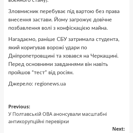
воєнного стану).
Зловмисник перебуває під вартою без права
внесення застави. Йому загрожує довічне
позбавлення волі з конфіскацією майна.
Нагадаємо, раніше СБУ затримала студента,
який коригував ворожі удари по
Дніпропетровщині та ховався на Черкащині.
Перед основними завданнями він навіть
пройшов “тест” від росіян.
Джерело:
regionews.ua
Post
Previous:
У Полтавській ОВА анонсували масштабні
navigation
антикорупційні перевірки
Next: