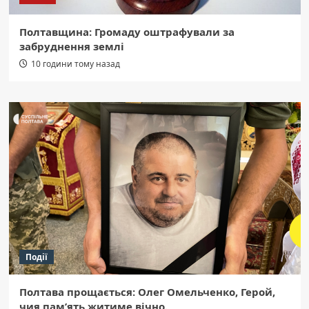
Полтавщина: Громаду оштрафували за
забруднення землі
10 години тому назад
Події
Полтава прощається: Олег Омельченко, Герой,
чия пам’ять житиме вічно.