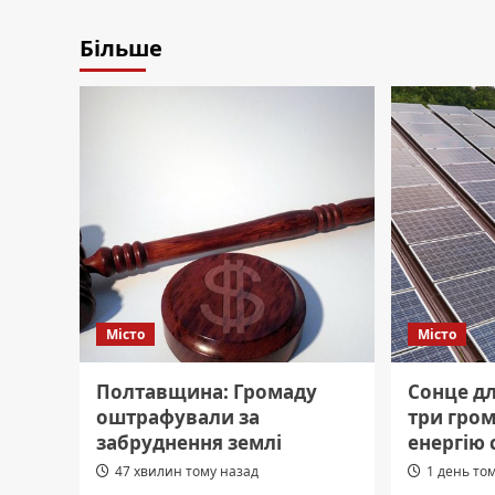
Більше
Місто
Місто
Полтавщина: Громаду
Сонце д
оштрафували за
три гро
забруднення землі
енергію 
47 хвилин тому назад
1 день то