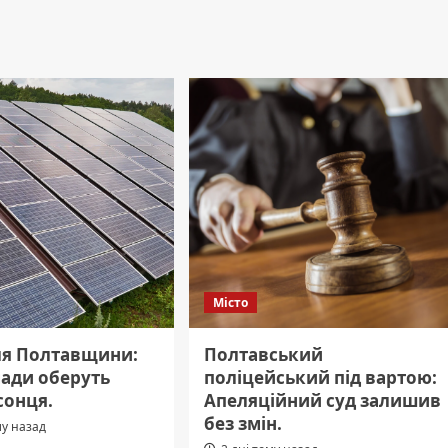
Місто
ля Полтавщини:
Полтавський
мади оберуть
поліцейський під вартою:
сонця.
Апеляційний суд залишив
без змін.
му назад