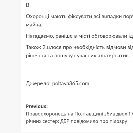
В.
Охоронці мають фіксувати всі випадки по
майна.
Нагадаємо, раніше в місті обговорювали і
Також йшлося про необхідність відмови ві
рішення та пошуку сучасних альтернатив.
Джерело:
poltava365.com
Post
Previous:
Правоохоронець на Полтавщині збив двох 17
navigation
річних сестер: ДБР повідомило про підозру