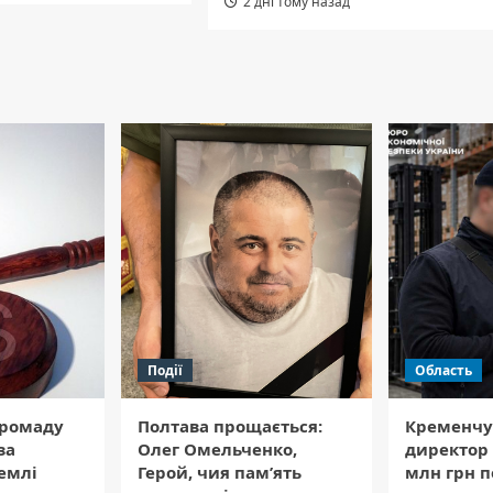
2 дні тому назад
Події
Область
Громаду
Полтава прощається:
Кременчу
за
Олег Омельченко,
директор 
емлі
Герой, чия пам’ять
млн грн п