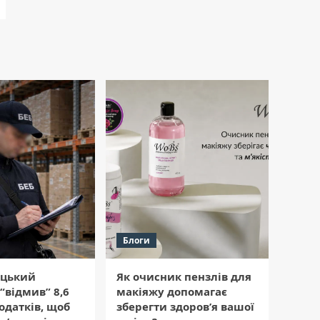
Блоги
цький
Як очисник пензлів для
“відмив” 8,6
макіяжу допомагає
одатків, щоб
зберегти здоров’я вашої