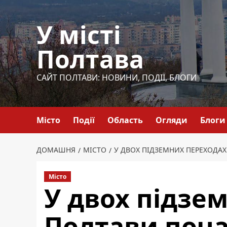
Перейти
до
У місті
вмісту
Полтава
САЙТ ПОЛТАВИ: НОВИНИ, ПОДІЇ, БЛОГИ
Місто
Події
Область
Огляди
Блоги
ДОМАШНЯ
МІСТО
У ДВОХ ПІДЗЕМНИХ ПЕРЕХОДА
Місто
У двох підзе
Полтави поча