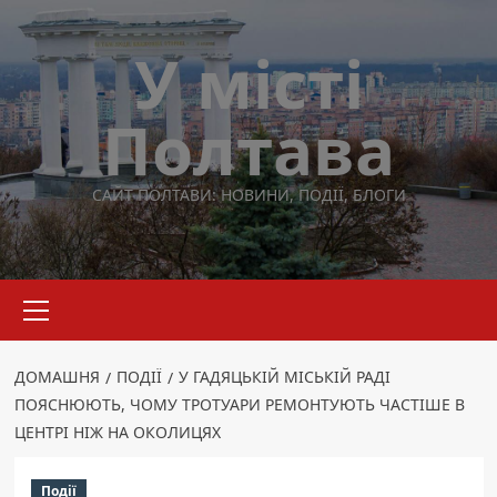
Перейти
до
У місті
вмісту
Полтава
САЙТ ПОЛТАВИ: НОВИНИ, ПОДІЇ, БЛОГИ
Основне
меню
ДОМАШНЯ
ПОДІЇ
У ГАДЯЦЬКІЙ МІСЬКІЙ РАДІ
ПОЯСНЮЮТЬ, ЧОМУ ТРОТУАРИ РЕМОНТУЮТЬ ЧАСТІШЕ В
ЦЕНТРІ НІЖ НА ОКОЛИЦЯХ
Події