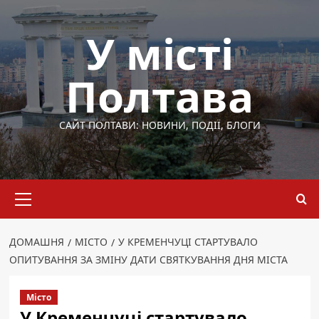
Перейти
до
У місті
вмісту
Полтава
САЙТ ПОЛТАВИ: НОВИНИ, ПОДІЇ, БЛОГИ
Основне
меню
ДОМАШНЯ
МІСТО
У КРЕМЕНЧУЦІ СТАРТУВАЛО
ОПИТУВАННЯ ЗА ЗМІНУ ДАТИ СВЯТКУВАННЯ ДНЯ МІСТА
Місто
У Кременчуці стартувало