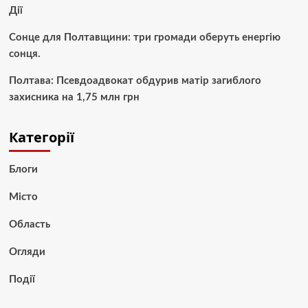
Дії
Сонце для Полтавщини: три громади оберуть енергію
сонця.
Полтава: Псевдоадвокат обдурив матір загиблого
захисника на 1,75 млн грн
Категорії
Блоги
Місто
Область
Огляди
Події