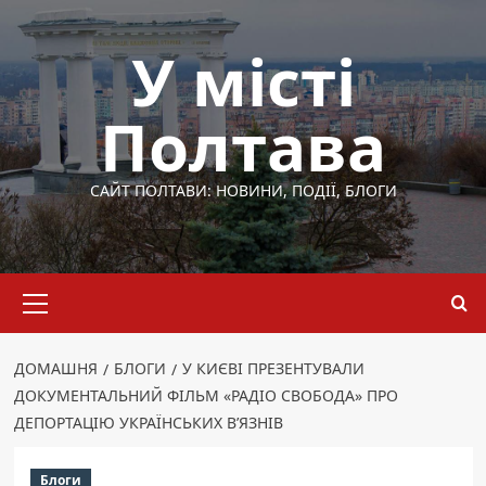
Перейти
до
У місті
вмісту
Полтава
САЙТ ПОЛТАВИ: НОВИНИ, ПОДІЇ, БЛОГИ
Основне
меню
ДОМАШНЯ
БЛОГИ
У КИЄВІ ПРЕЗЕНТУВАЛИ
ДОКУМЕНТАЛЬНИЙ ФІЛЬМ «РАДІО СВОБОДА» ПРО
ДЕПОРТАЦІЮ УКРАЇНСЬКИХ В’ЯЗНІВ
Блоги