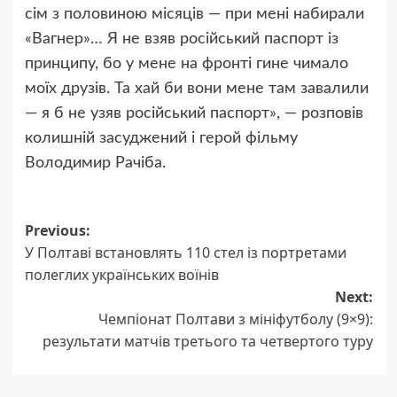
сім з половиною місяців — при мені набирали
«Вагнер»… Я не взяв російський паспорт із
принципу, бо у мене на фронті гине чимало
моїх друзів. Та хай би вони мене там завалили
— я б не узяв російський паспорт», — розповів
колишній засуджений і герой фільму
Володимир Рачіба.
Post
Previous:
У Полтаві встановлять 110 стел із портретами
navigation
полеглих українських воїнів
Next:
Чемпіонат Полтави з мініфутболу (9×9):
результати матчів третього та четвертого туру