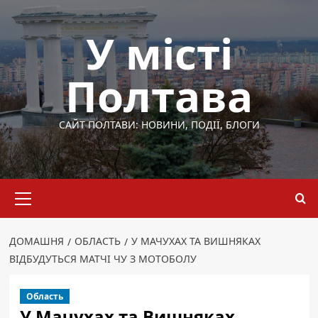
Перейти
до
У місті
вмісту
Полтава
САЙТ ПОЛТАВИ: НОВИНИ, ПОДІЇ, БЛОГИ
Основне
меню
ДОМАШНЯ
ОБЛАСТЬ
У МАЧУХАХ ТА ВИШНЯКАХ
ВІДБУДУТЬСЯ МАТЧІ ЧУ З МОТОБОЛУ
Область
У Мачухах та Вишняках