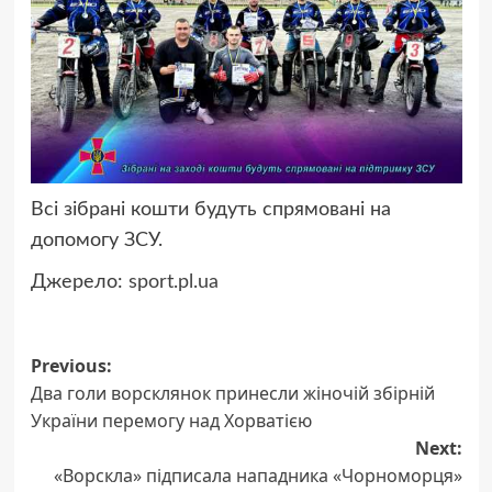
Всі зібрані кошти будуть спрямовані на
допомогу ЗСУ.
Джерело:
sport.pl.ua
Post
Previous:
Два голи ворсклянок принесли жіночій збірній
navigation
України перемогу над Хорватією
Next:
«Ворскла» підписала нападника «Чорноморця»