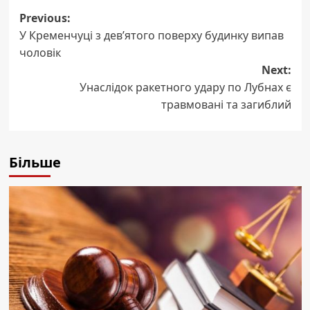
Post
Previous:
У Кременчуці з дев’ятого поверху будинку випав
navigation
чоловік
Next:
Унаслідок ракетного удару по Лубнах є
травмовані та загиблий
Більше