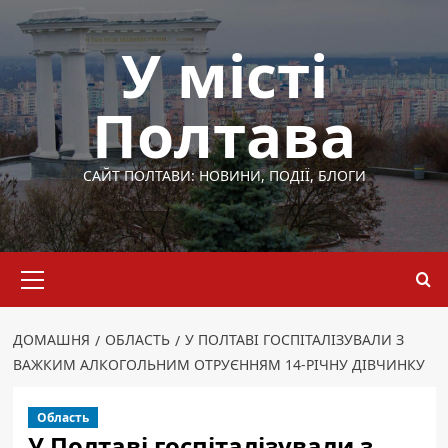
Перейти
до
У місті
вмісту
Полтава
САЙТ ПОЛТАВИ: НОВИНИ, ПОДІЇ, БЛОГИ
Основне
меню
ДОМАШНЯ
ОБЛАСТЬ
У ПОЛТАВІ ГОСПІТАЛІЗУВАЛИ З
ВАЖКИМ АЛКОГОЛЬНИМ ОТРУЄННЯМ 14-РІЧНУ ДІВЧИНКУ
Область
У Полтаві госпіталізували з