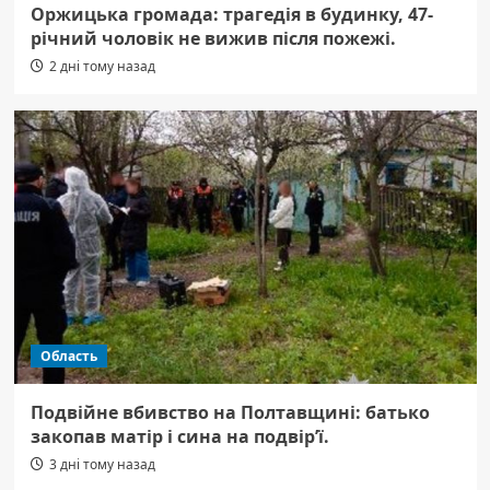
Оржицька громада: трагедія в будинку, 47-
річний чоловік не вижив після пожежі.
2 дні тому назад
Область
Подвійне вбивство на Полтавщині: батько
закопав матір і сина на подвір’ї.
3 дні тому назад