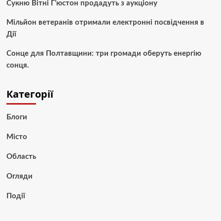
Сукню Вітні Г’юстон продадуть з аукціону
Мільйон ветеранів отримали електронні посвідчення в
Дії
Сонце для Полтавщини: три громади оберуть енергію
сонця.
Категорії
Блоги
Місто
Область
Огляди
Події