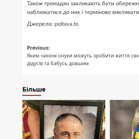
Також громадян закликають бути обережним
наближатися до них і терміново викликати
Джерело:
poltava.to
Post
Previous:
Яким чином онуки можуть зробити життя сво
navigation
дідусів та бабусь довшим
Більше