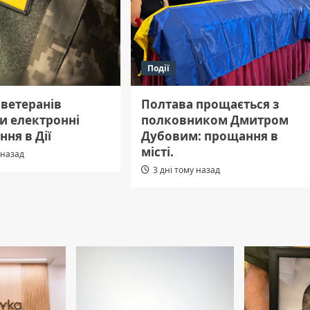
Події
 ветеранів
Полтава прощається з
и електронні
полковником Дмитром
ння в Дії
Дубовим: прощання в
місті.
 назад
3 дні тому назад