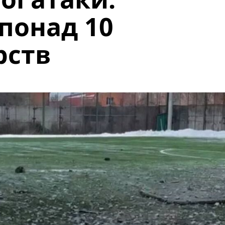
понад 10
рств