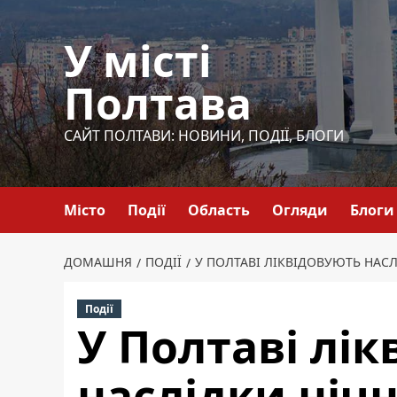
Перейти
до
У місті
вмісту
Полтава
САЙТ ПОЛТАВИ: НОВИНИ, ПОДІЇ, БЛОГИ
Місто
Події
Область
Огляди
Блоги
ДОМАШНЯ
ПОДІЇ
У ПОЛТАВІ ЛІКВІДОВУЮТЬ НАС
Події
У Полтаві лі
наслідки нічн