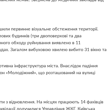
ранених немає. Звернень до медичних закладів від
шили первинне візуальне обстеження території.
вих будинків (три двоповерхові та два
рного обходу руйнування виявлено в 11
удах. Загалом вибуховою хвилею вибито 31 вікно та
тивна інфраструктура міста. Внаслідок падіння
он «Молодіжний», що розташований на вулиці
и з відновлення. На місцях працюють 14 фахівців
іквідації долучилися Управління ЖКГ, Київська