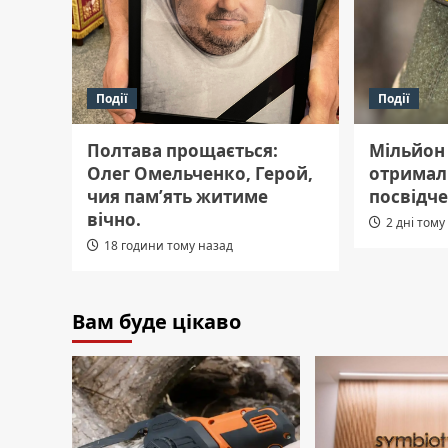
Події
Події
Полтава прощається:
Мільйон
Олег Омельченко, Герой,
отримал
чия пам’ять житиме
посвідче
вічно.
2 дні тому
18 години тому назад
Вам буде цікаво