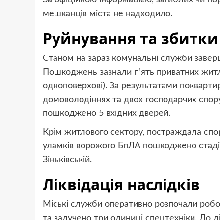
За офіційною інформацією, загиблих чи по
мешканців міста не надходило.
Руйнування та збитки
Станом на зараз комунальні служби завер
Пошкоджень зазнали п’ять приватних житло
одноповерхові). За результатами покварти
домоволодіннях та двох господарчих спор
пошкоджено 5 вхідних дверей.
Крім житлового сектору, постраждала спор
уламків ворожого БпЛА пошкоджено стаді
Зіньківській.
Ліквідація наслідків
Міські служби оперативно розпочали робот
та залучено три одиниці спецтехніки. До л