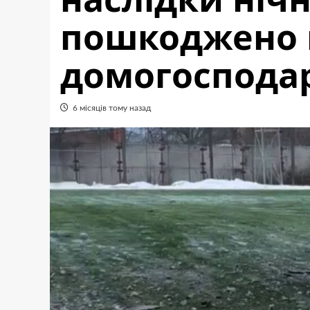
пошкоджено 
домогоспода
6 місяців тому назад