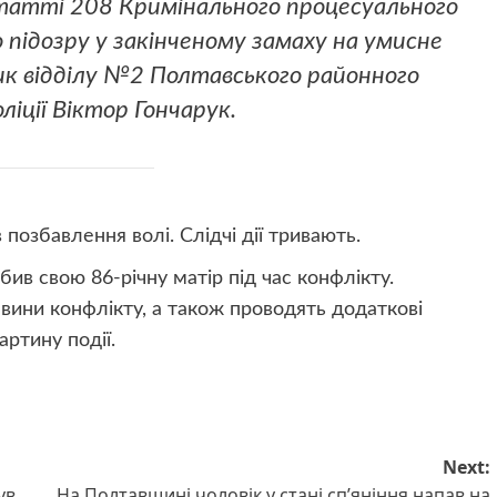
статті 208 Кримінального процесуального
 підозру у закінченому замаху на умисне
ник відділу №2 Полтавського районного
ліції Віктор Гончарук.
 позбавлення волі. Слідчі дії тривають.
ив свою 86-річну матір під час конфлікту.
вини конфлікту, а також проводять додаткові
артину події.
Next:
ув
На Полтавщині чоловік у стані сп’яніння напав на