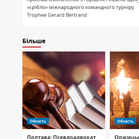
navigation
«срібло» міжнародного командного турніру
Trophee Gerard Bertrand
Більше
Область
Область
Полтава: Псевдоадвокат
Оржицьк