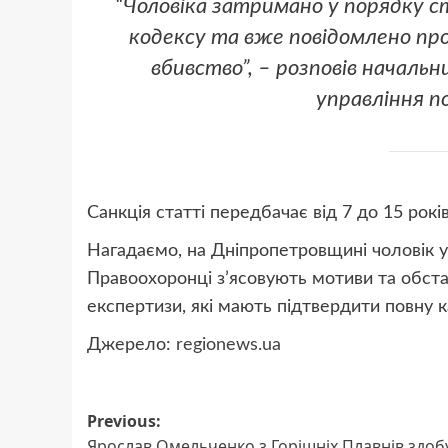
“Чоловіка затримано у порядку 
кодексу та вже повідомлено про
вбивство”, – розповів началь
управління по
Санкція статті передбачає від 7 до 15 років
Нагадаємо, на Дніпропетровщині чоловік уб
Правоохоронці з’ясовують мотиви та обста
експертизи, які мають підтвердити повну к
Джерело:
regionews.ua
Post
Previous:
Ярослав Омельченко з Горішніх Плавнів здоб