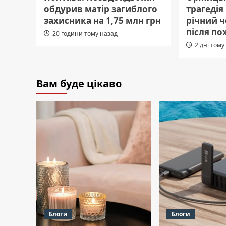
обдурив матір загиблого
трагедія
захисника на 1,75 млн грн
річний 
після по
20 години тому назад
2 дні тому
Вам буде цікаво
Блоги
Блоги