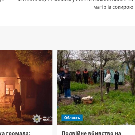
матір із сокирою
Область
а громада:
Подвійне вбивство на