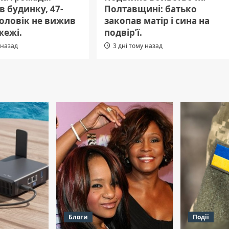
 в будинку, 47-
Полтавщині: батько
чоловік не вижив
закопав матір і сина на
жежі.
подвір’ї.
 назад
3 дні тому назад
Блоги
Події