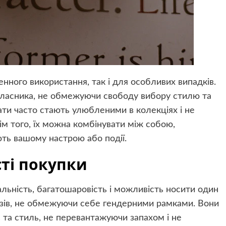
нного використання, так і для особливих випадків.
власника, не обмежуючи свободу вибору стилю та
мати часто стають улюбленими в колекціях і не
ім того, їх можна комбінувати між собою,
ють вашому настрою або події.
ті покупки
альність, багатошаровість і можливість носити один
рузів, не обмежуючи себе гендерними рамками. Вони
 та стиль, не перевантажуючи запахом і не