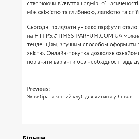
створюючи відчуття надмірної насиченості. 
між свіжістю та глибиною, легкістю та стій
Сьогодні придбати унісекс парфуми стало 
на
HTTPS://TIMSS-PARFUM.COM.UA
можна
тенденціям, зручним способом оформити з
якістю. Онлайн-покупка дозволяє ознайоми
порівняти варіанти без необхідності відвіду
Post
Previous:
Як вибрати кінний клуб для дитини у Львові
navigation
Більше