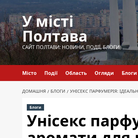
Перейти
до
У місті
вмісту
Полтава
САЙТ ПОЛТАВИ: НОВИНИ, ПОДІЇ, БЛОГИ
Місто
Події
Область
Огляди
Блоги
ДОМАШНЯ
БЛОГИ
УНІСЕКС ПАРФУМЕРІЯ: ІДЕАЛЬН
Блоги
Унісекс парфу
аромати для 