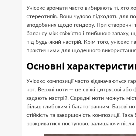
Унісекс аромати часто вибирають ті, хто х
стереотипів. Вони чудово підходять для п
вподобання щодо гендеру. При створенні 
балансу між свіжістю і глибиною запаху, 
під будь-який настрій. Крім того, унісекс
практичними для щоденного використання
Основні характеристик
Унісекс композиції часто відзначаються га
нот. Верхні ноти — це свіжі цитрусові або
задають настрій. Середні ноти можуть міст
більш глибоким і багатогранним. Базові н
стійкість та завершеність композиції. Так
розкриватися поступово, залишаючи після