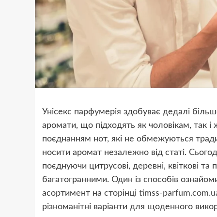
Унісекс парфумерія здобуває дедалі більше
аромати, що підходять як чоловікам, так і 
поєднанням нот, які не обмежуються тра
носити аромат незалежно від статі. Сього
поєднуючи цитрусові, деревні, квіткові та 
багатогранними. Один із способів ознайо
асортимент на
сторінці timss-parfum.com.u
різноманітні варіанти для щоденного викор