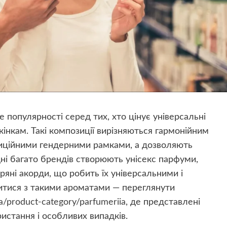
 популярності серед тих, хто цінує універсальні
жінкам. Такі композиції вирізняються гармонійним
диційними гендерними рамками, а дозволяють
дні багато брендів створюють унісекс парфуми,
пряні акорди, що робить їх універсальними і
митися з такими ароматами — переглянути
a/product-category/parfumeriia
, де представлені
истання і особливих випадків.