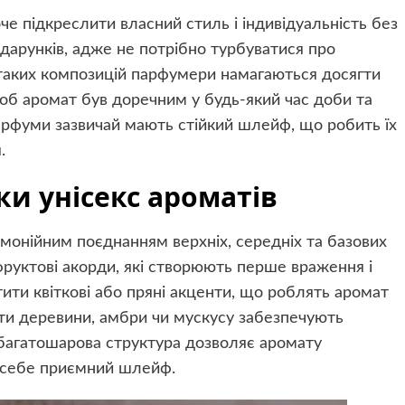
оче підкреслити власний стиль і індивідуальність без
одарунків, адже не потрібно турбуватися про
таких композицій парфумери намагаються досягти
щоб аромат був доречним у будь-який час доби та
 парфуми зазвичай мають стійкий шлейф, що робить їх
.
и унісекс ароматів
рмонійним поєднанням верхніх, середніх та базових
 фруктові акорди, які створюють перше враження і
ити квіткові або пряні акценти, що роблять аромат
оти деревини, амбри чи мускусу забезпечують
а багатошарова структура дозволяє аромату
 себе приємний шлейф.